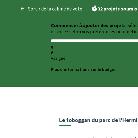
Panneau de gestion des cookies
Sortir de la cabine de vote
-
🗳️ 32 projets soumis
Commencer à ajouter des projets
. Sél
et votez selon vos préférences pour défini
0
€
Assigné
Plus d'informations sur le budget
Le toboggan du parc de l'Herm