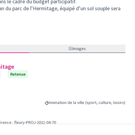
ns le cadre du budget participatif.
an du parc de l’Hermitage, équipé d’un sol souple sera
Images
mitage
Retenue
Animation de la ville (sport, culture, loisirs)
Filtrer les résultats de la catégorie : Animation de 
rence : fleury-PROJ-2021-04-70