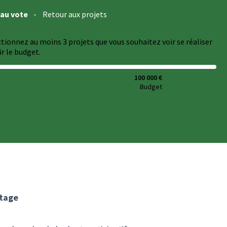
 au vote
-
Retour aux projets
ectionnez au moins 3 projets que vous souhaitez voir se réaliser
r le budget.
100 000 €
Budget
itage