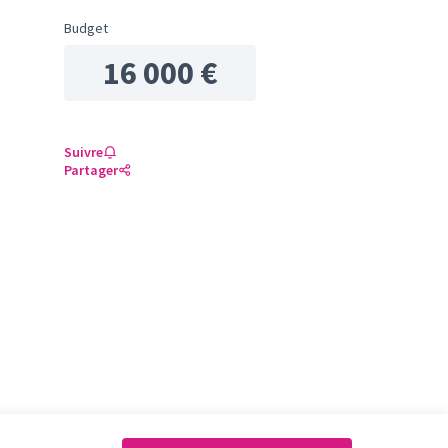
Budget
16 000 €
Suivre
Partager
la ville (sport, culture, loisirs)