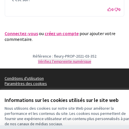
0
0
Connectez-vous
ou
créez un compte
pour ajouter votre
commentaire.
Référence : fleury-PROP-2021-03-352
Vérifiez l'empreinte numérique
Conditions d'utilisation
Paramètres des cookies
Informations sur les cookies utilisés sur le site web
Licence Cre
(Lien extern
Nous utilisons des cookies sur notre site Web pour améliorer la
(Lien externe)
Site réalisé par
Open Source Politics
grâce au
logiciel libre
performance et les contenus du site. Les cookies nous permettent de
(Lien externe)
Decidim
.
fournir une expérience utilisateur et un contenu plus personnalisés à par
(Lien externe)
de nos canaux de médias sociaux.