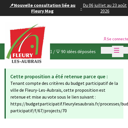
Panneau de gestion des cookies
📌Nouvelle consultation liée au
Du 06 juillet au 23 août
-
Fleury Mag
2026
Se connect
Menu p
Menu p
Budget participatif 2021
/
💡 90 idées déposées
Cette proposition a été retenue parce que :
Tenant compte des critères du budget participatif de la
ville de Fleury-Les-Aubrais, cette proposition est
retenue et mise au vote sous le lien suivant :
https://budgetparticipatif.fleurylesaubrais.fr/processes/bu
participatif/f/67/projects/70