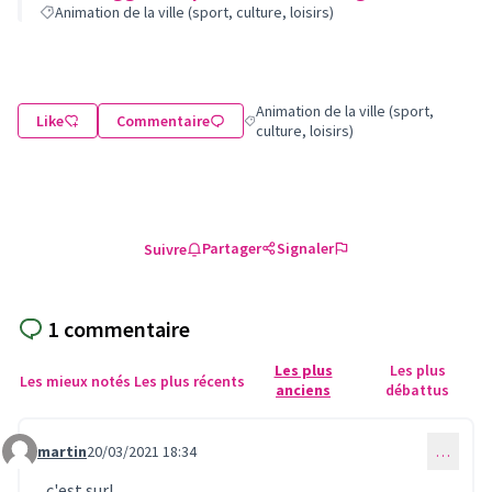
Animation de la ville (sport, culture, loisirs)
Animation de la ville (sport,
Like
Commentaire
Filtrer les résultats de la catégorie : A
culture, loisirs)
Partager
Signaler
Suivre
1 commentaire
Les plus
Les plus
Les mieux notés
Les plus récents
anciens
débattus
martin
20/03/2021 18:34
…
Commentaire 369
c'est sur!