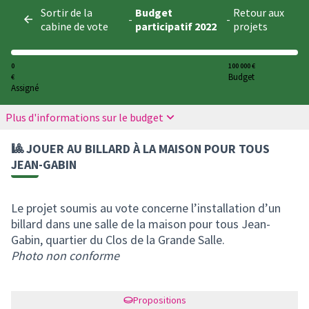
Panneau de gestion des cookies
Sortir de la
Budget
Retour aux
-
-
cabine de vote
participatif 2022
projets
0
100 000 €
Budget
€
Assigné
Plus d'informations sur le budget
🎱 JOUER AU BILLARD À LA MAISON POUR TOUS
JEAN-GABIN
Le projet soumis au vote concerne l’installation d’un
billard dans une salle de la maison pour tous Jean-
Gabin, quartier du Clos de la Grande Salle.
Photo non conforme
Propositions