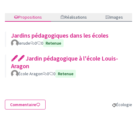
Propositions
Réalisations
Images
Jardins pédagogiques dans les écoles
lerude
0
0
Retenue
🖋🖋 Jardin pédagogique à l'école Louis-
Aragon
École Aragon
0
0
Retenue
Commentaire
Écologie
Filtrer les 