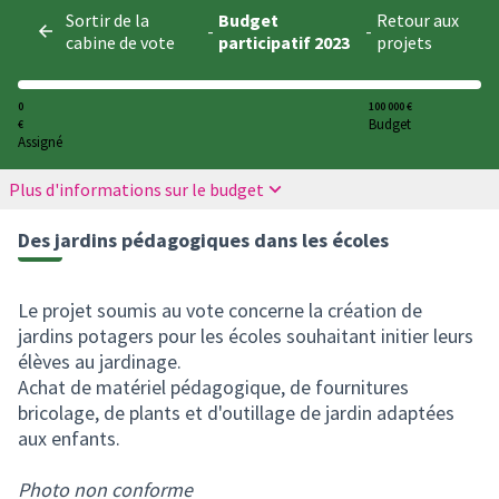
Panneau de gestion des cookies
Sortir de la
Budget
Retour aux
-
-
cabine de vote
participatif 2023
projets
0
100 000 €
Budget
€
Assigné
Plus d'informations sur le budget
Des jardins pédagogiques dans les écoles
Le projet soumis au vote concerne la création de
jardins potagers pour les écoles souhaitant initier leurs
élèves au jardinage.
Achat de matériel pédagogique, de fournitures
bricolage, de plants et d'outillage de jardin adaptées
aux enfants.
Photo non conforme