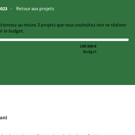
2023
-
Retour aux projets
ectionnez au moins 3 projets que vous souhaitez voir se réaliser
r le budget.
100 000 €
Budget
ani