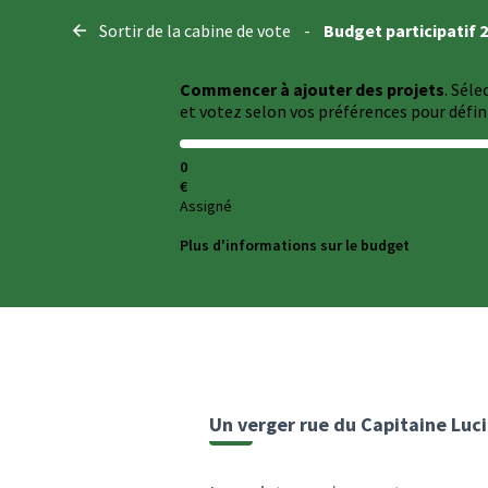
Panneau de gestion des cookies
Sortir de la cabine de vote
-
Budget participatif 
Commencer à ajouter des projets
. Sél
et votez selon vos préférences pour défini
0
€
Assigné
Plus d'informations sur le budget
Un verger rue du Capitaine Luci