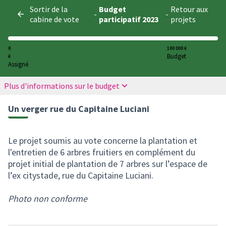
Panneau de gestion des cookies
Sortir de la
Budget
Retour aux
-
-
cabine de vote
participatif 2023
projets
0
100 000 €
Budget
€
Assigné
Plus d'informations sur le budget
Un verger rue du Capitaine Luciani
Le projet soumis au vote concerne la plantation et
l'entretien de 6 arbres fruitiers en complément du
projet initial de plantation de 7 arbres sur l’espace de
l’ex citystade, rue du Capitaine Luciani.
Photo non conforme