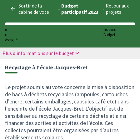
Panneau de gestion des cookies
Sortir de la
Budget
Retour aux
-
-
cabine de vote
participatif 2023
projets
0
100 000 €
Budget
€
Assigné
Plus d'informations sur le budget
Recyclage à l'école Jacques-Brel
Le projet soumis au vote concerne la mise à disposition
de bacs à déchets recyclables (ampoules, cartouches
d’encre, certains emballages, capsules café etc) dans
l’enceinte de l’école Jacques-Brel. L’objectif est de
sensibiliser au recyclage de certains déchets et ainsi
financer des sorties et activités de l’école. Ces
collectes pourraient être organisées par d’autres
établissements scolaires.