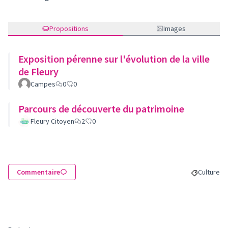
Propositions
Images
Exposition pérenne sur l'évolution de la ville
de Fleury
Campes
0
0
Parcours de découverte du patrimoine
Fleury Citoyen
2
0
Commentaire
Culture
Filtrer le