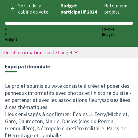
Panneau de gestion des cookies
Sortir de la
Budget
Retour aux
-
-
cabine de vote
participatif 2024
projets
0
100 000 €
Budget
€
Assigné
Plus d'informations sur le budget
Expo patrimoniale
Le projet soumis au vote consiste à créer et poser des
panneaux informatifs avec photos et l'histoire du site -
en partenariat avec les associations fleuryssoises liées
à ces thématiques.
Lieux envisagés à confirmer : Écoles J. Ferry/Michelet,
Gare, Daumezon, Mairie, Duclos (clos du Perron,
Grenouillère), Nécropole cimetière militaire, Parcs de
l’Hermitage et Lamballe...