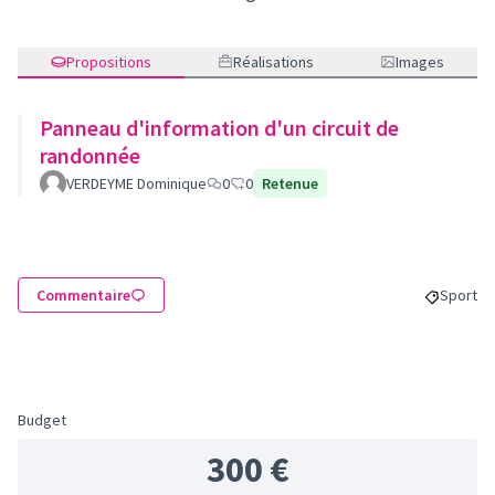
Propositions
Réalisations
Images
Panneau d'information d'un circuit de
randonnée
VERDEYME Dominique
0
0
Retenue
Commentaire
Sport
Filtrer l
Budget
300 €