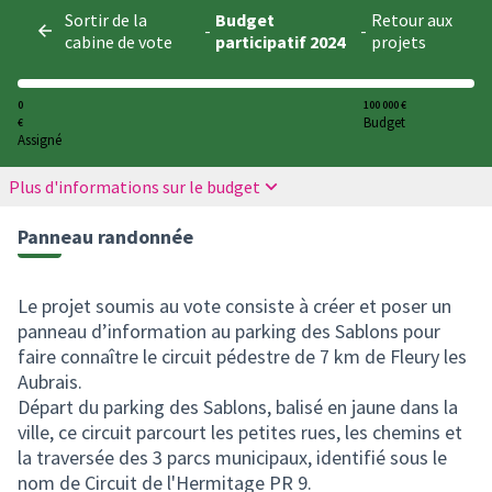
Panneau de gestion des cookies
Sortir de la
Budget
Retour aux
-
-
cabine de vote
participatif 2024
projets
0
100 000 €
Budget
€
Assigné
Plus d'informations sur le budget
Panneau randonnée
Le projet soumis au vote consiste à créer et poser un
panneau d’information au parking des Sablons pour
faire connaître le circuit pédestre de 7 km de Fleury les
Aubrais.
Départ du parking des Sablons, balisé en jaune dans la
ville, ce circuit parcourt les petites rues, les chemins et
la traversée des 3 parcs municipaux, identifié sous le
nom de Circuit de l'Hermitage PR 9.