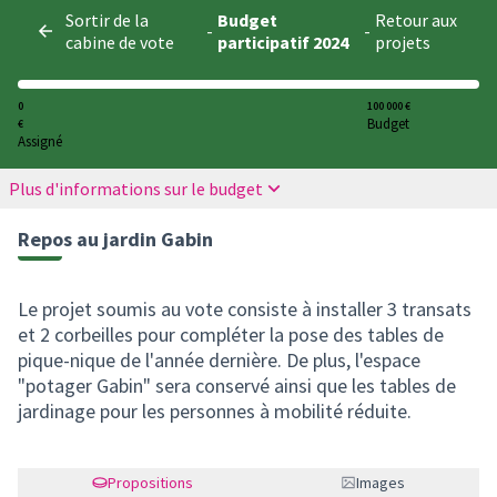
Panneau de gestion des cookies
Sortir de la
Budget
Retour aux
-
-
cabine de vote
participatif 2024
projets
0
100 000 €
Budget
€
Assigné
Plus d'informations sur le budget
Repos au jardin Gabin
Le projet soumis au vote consiste à installer 3 transats
et 2 corbeilles pour compléter la pose des tables de
pique-nique de l'année dernière. De plus, l'espace
"potager Gabin" sera conservé ainsi que les tables de
jardinage pour les personnes à mobilité réduite.
Propositions
Images