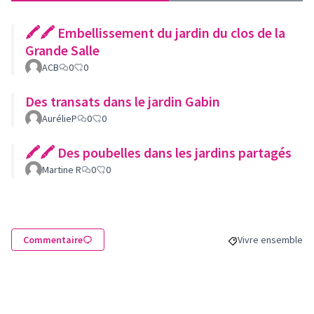
🖍🖍 Embellissement du jardin du clos de la
Grande Salle
ACB
0
0
Des transats dans le jardin Gabin
AurélieP
0
0
🖍🖍 Des poubelles dans les jardins partagés
Martine R
0
0
Commentaire
Vivre ensemble
Filtrer les résulta