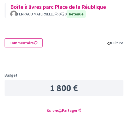
Boîte à livres parc Place de la Réublique
FERRAGU MATERNELLE
0
0
Retenue
Commentaire
Culture
Filtrer le
Budget
1 800 €
Partager
Suivre