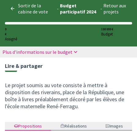
Panneau de gestion des cookies
Sortir de la
Budget
Retour aux
-
-
cabine de vote
participatif 2024
projets
0
100 000 €
Budget
€
Assigné
Plus d'informations sur le budget
Lire & partager
Le projet soumis au vote consiste à mettre à
disposition des riverains, place de la République, une
boîte à livres préalablement décoré par les élèves de
l'école maternelle René-Ferragu.
Propositions
Réalisations
Images