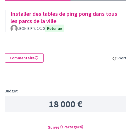
Installer des tables de ping pong dans tous
les parcs de la ville
LEONIE F
2
0
Retenue
Commentaire
Sport
Filtrer l
Budget
18 000 €
Partager
Suivre