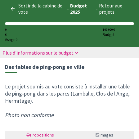
Panneau de gestion des cookies
Sortir de la cabine de
Budget
Retour aux
-
-
vote
2025
projets
0
100 000 €
Budget
€
Assigné
Plus d'informations sur le budget
Des tables de ping-pong en ville
Le projet soumis au vote consiste à installer une table
de ping-pong dans les parcs (Lamballe, Clos de l'Ange,
Hermitage).
Photo non conforme
Propositions
Images