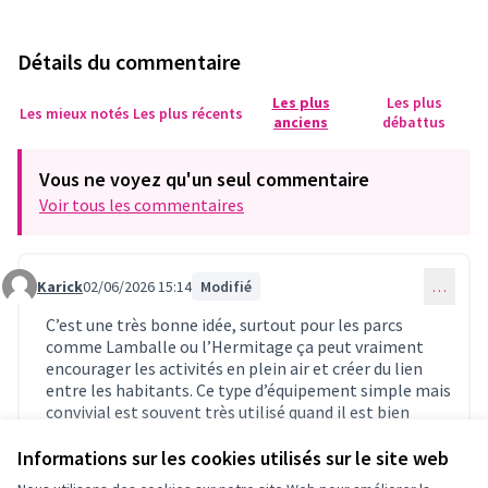
Détails du commentaire
Les plus
Les plus
Les mieux notés
Les plus récents
anciens
débattus
Vous ne voyez qu'un seul commentaire
Voir tous les commentaires
Karick
02/06/2026 15:14
Modifié
…
Commentaire 1659
C’est une très bonne idée, surtout pour les parcs
comme Lamballe ou l’Hermitage ça peut vraiment
encourager les activités en plein air et créer du lien
entre les habitants. Ce type d’équipement simple mais
convivial est souvent très utilisé quand il est bien
intégré dans l’espace public. D’ailleurs, pour ceux qui
aiment aussi suivre le sport ou les activités de loisir
Informations sur les cookies utilisés sur le site web
depuis leur téléphone, il existe des applis mobiles