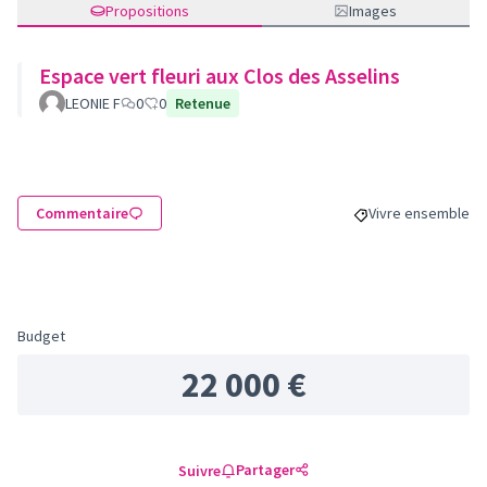
Propositions
Images
Espace vert fleuri aux Clos des Asselins
LEONIE F
0
0
Retenue
Commentaire
Vivre ensemble
Filtrer les résulta
Budget
22 000 €
Partager
Suivre