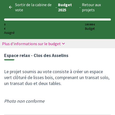
Panneau de gestion des cookies
Sortir de la cabine de
Budget
Retour aux
-
-
vote
2025
projets
0
100 000 €
Budget
€
Assigné
Plus d'informations sur le budget
Espace relax - Clos des Asselins
Le projet soumis au vote consiste à créer un espace
vert clôturé de lisses bois, comprenant un transat solo,
un transat duo et deux tables.
Photo non conforme