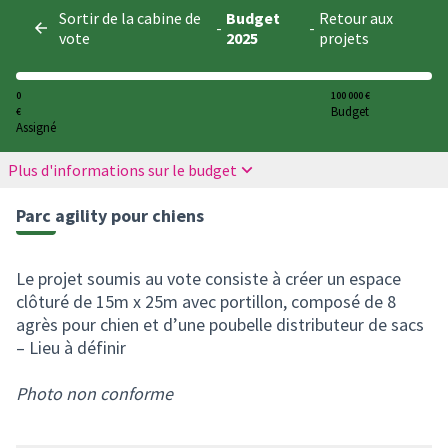
Panneau de gestion des cookies
Sortir de la cabine de
Budget
Retour aux
-
-
vote
2025
projets
0
100 000 €
Budget
€
Assigné
Plus d'informations sur le budget
Parc agility pour chiens
Le projet soumis au vote consiste à créer un espace
clôturé de 15m x 25m avec portillon, composé de 8
agrès pour chien et d’une poubelle distributeur de sacs
– Lieu à définir
Photo non conforme