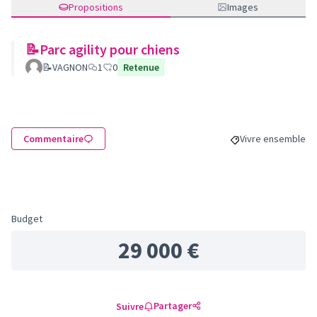
Propositions
Images
📝Parc agility pour chiens
📝VAGNON
1
0
Retenue
Commentaire
Vivre ensemble
Filtrer les résulta
Budget
29 000 €
Partager
Suivre