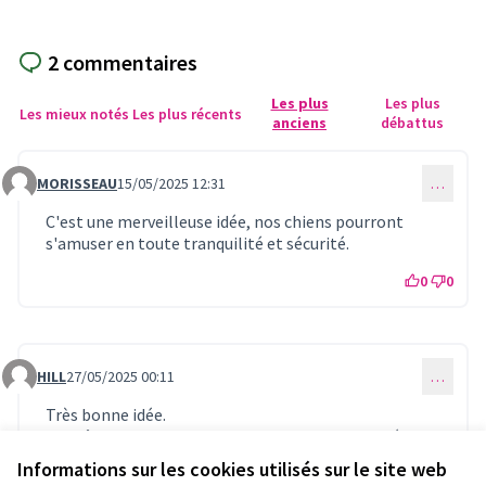
2 commentaires
Les plus
Les plus
Les mieux notés
Les plus récents
anciens
débattus
MORISSEAU
15/05/2025 12:31
…
Commentaire 1178
C'est une merveilleuse idée, nos chiens pourront
s'amuser en toute tranquilité et sécurité.
0
0
HILL
27/05/2025 00:11
…
Commentaire 1186
Très bonne idée.
En même temps pour les animaux et les propriétaires
qui pourront se rencontrer et faire connaissance. 😃
Informations sur les cookies utilisés sur le site web