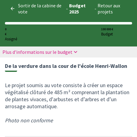
Panneau de gestion des cookies
Sortir de la cabine de
Budget
Retour aux
-
-
vote
2025
projets
0
100 000 €
Budget
€
Assigné
Plus d'informations sur le budget
De la verdure dans la cour de l'école Henri-Wallon
Le projet soumis au vote consiste à créer un espace
végétalisé clôturé de 485 m² comprenant la plantation
de plantes vivaces, d'arbustes et d’arbres et d’un
arrosage automatique.
Photo non conforme