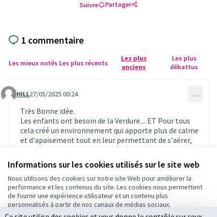
Partager
Suivre
1 commentaire
Les plus
Les plus
Les mieux notés
Les plus récents
anciens
débattus
HILL
27/05/2025 00:24
…
Commentaire 1189
Très Bonne idée.
Les enfants ont besoin de la Verdure.... ET Pour tous
cela créé un environnement qui apporte plus de calme
et d'apaisement tout en leur permettant de s'aérer,
jouer principe d'une cour de récréation (et de l'ombre
l'été) 🤗
Informations sur les cookies utilisés sur le site web
0
0
Nous utilisons des cookies sur notre site Web pour améliorer la
performance et les contenus du site. Les cookies nous permettent
de fournir une expérience utilisateur et un contenu plus
personnalisés à partir de nos canaux de médias sociaux.
Connectez-vous
ou
créez un compte
pour ajouter votre
Ce site utilise des cookies et vous donne le contrôle sur ceux
Tout accepter