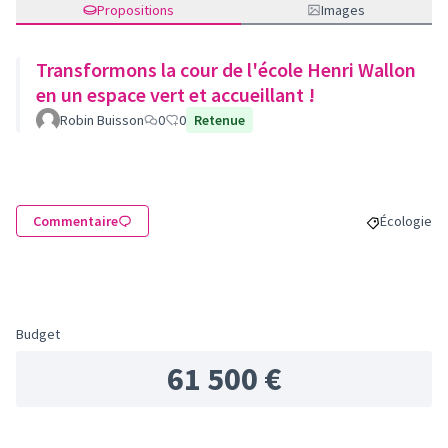
Propositions
Images
Transformons la cour de l'école Henri Wallon
en un espace vert et accueillant !
Robin Buisson
0
0
Retenue
Commentaire
Écologie
Filtrer les 
Budget
61 500 €