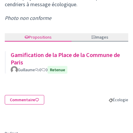
cendriers à message écologique.
Photo non conforme
Propositions
Images
Gamification de la Place de la Commune de
Paris
Guillaume
0
0
Retenue
Commentaire
Écologie
Filtrer les 