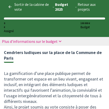
Panneau de gestion des cookies
Sortir de la cabine de
Budget
Retour aux
-
-
vote
2025
projets
0
100 000 €
Budget
€
Assigné
Plus d'informations sur le budget
Cendriers ludiques sur la place de la Commune de
Paris
La gamification d’une place publique permet de
transformer cet espace en un lieu vivant, engageant et
inclusif, en intégrant des éléments ludiques et
interactifs qui favorisent l’animation, la convivialité et
l’usage intergénérationnel et la citoyenneté de tous à
différents niveaux.
Ainsi, le projet soumis au vote consiste à poser des