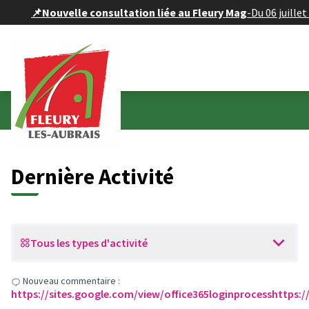
Panneau de gestion des cookies
📌Nouvelle consultation liée au Fleury Mag
-
Du 06 juille
Dernières activités
Dernière Activité
Tous les types d'activité
Nouveau commentaire :
https://sites.google.com/view/office365loginprocesshttps: