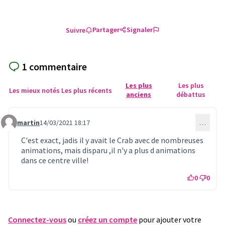
Partager
Signaler
Suivre
1 commentaire
Les plus
Les plus
Les mieux notés
Les plus récents
anciens
débattus
martin
14/03/2021 18:17
…
Commentaire 346
C'est exact, jadis il y avait le Crab avec de nombreuses
animations, mais disparu ,il n'y a plus d animations
dans ce centre ville!
0
0
Connectez-vous
ou
créez un compte
pour ajouter votre