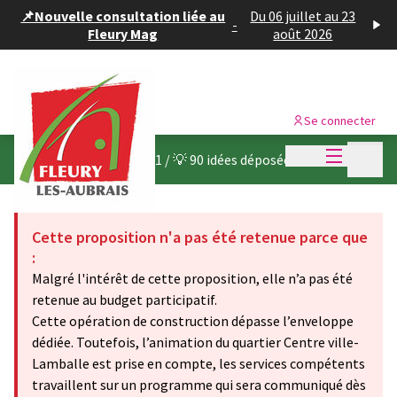
Panneau de gestion des cookies
📌Nouvelle consultation liée au
Du 06 juillet au 23
-
Fleury Mag
août 2026
Se connecter
Menu princi
Menu p
Budget participatif 2021
/
💡 90 idées déposées
Cette proposition n'a pas été retenue parce que
:
Malgré l'intérêt de cette proposition, elle n’a pas été
retenue au budget participatif.
Cette opération de construction dépasse l’enveloppe
dédiée. Toutefois, l’animation du quartier Centre ville-
Lamballe est prise en compte, les services compétents
travaillent sur un programme qui sera communiqué dès