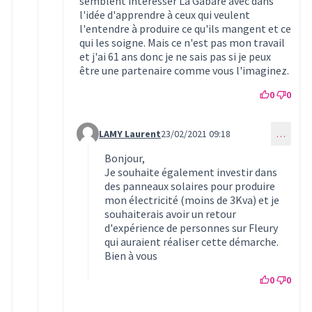
semblent intéresser La Gabare avec dans
l'idée d'apprendre à ceux qui veulent
l'entendre à produire ce qu'ils mangent et ce
qui les soigne. Mais ce n'est pas mon travail
et j'ai 61 ans donc je ne sais pas si je peux
être une partenaire comme vous l'imaginez.
0
0
LAMY Laurent
23/02/2021 09:18
…
Commentaire 303 (réponse au commentaire 240)
Bonjour,
Je souhaite également investir dans
des panneaux solaires pour produire
mon électricité (moins de 3Kva) et je
souhaiterais avoir un retour
d'expérience de personnes sur Fleury
qui auraient réaliser cette démarche.
Bien à vous
0
0