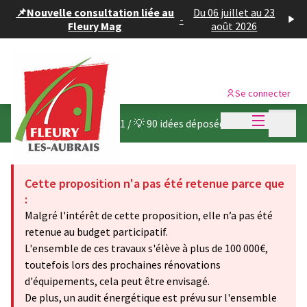
Panneau de gestion des cookies
📌Nouvelle consultation liée au
Du 06 juillet au 23
-
Fleury Mag
août 2026
Se connecter
Menu princi
Menu p
Budget participatif 2021
/
💡 90 idées déposées
Cette proposition n'a pas été retenue parce que
:
Malgré l'intérêt de cette proposition, elle n’a pas été
retenue au budget participatif.
L'ensemble de ces travaux s'élève à plus de 100 000€,
toutefois lors des prochaines rénovations
d'équipements, cela peut être envisagé.
De plus, un audit énergétique est prévu sur l'ensemble