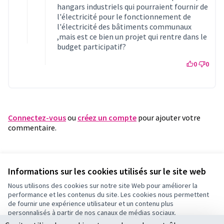
hangars industriels qui pourraient fournir de
l'électricité pour le fonctionnement de
l'électricité des bâtiments communaux
,mais est ce bien un projet qui rentre dans le
budget participatif?
0
0
Connectez-vous
ou
créez un compte
pour ajouter votre
commentaire.
Référence : fleury-PROP-2021-01-253
Vérifiez l'empreinte numérique
Informations sur les cookies utilisés sur le site web
Nous utilisons des cookies sur notre site Web pour améliorer la
performance et les contenus du site. Les cookies nous permettent
Conditions d'utilisation
de fournir une expérience utilisateur et un contenu plus
Paramètres des cookies
personnalisés à partir de nos canaux de médias sociaux.