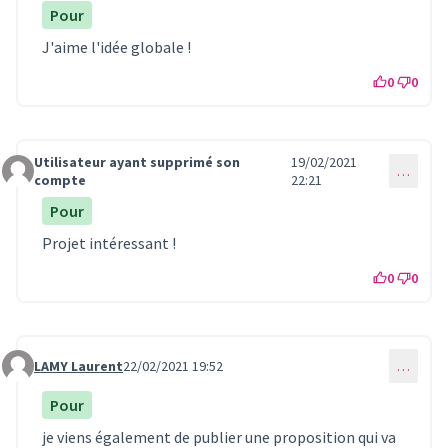
Pour
J'aime l'idée globale !
0
0
Utilisateur ayant supprimé son
19/02/2021
…
Commentaire 283
compte
22:21
Pour
Projet intéressant !
0
0
LAMY Laurent
22/02/2021 19:52
…
Commentaire 302
Pour
je viens également de publier une proposition qui va