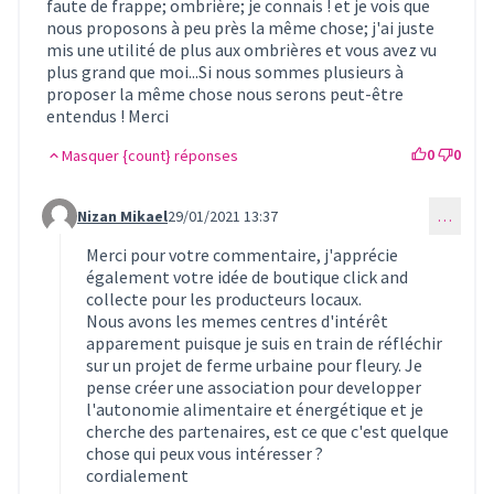
faute de frappe; ombrière; je connais ! et je vois que
nous proposons à peu près la même chose; j'ai juste
mis une utilité de plus aux ombrières et vous avez vu
plus grand que moi...Si nous sommes plusieurs à
proposer la même chose nous serons peut-être
entendus ! Merci
0
0
Masquer {count} réponses
Nizan Mikael
29/01/2021 13:37
…
Commentaire 238 (réponse au commentaire 235)
Merci pour votre commentaire, j'apprécie
également votre idée de boutique click and
collecte pour les producteurs locaux.
Nous avons les memes centres d'intérêt
apparement puisque je suis en train de réfléchir
sur un projet de ferme urbaine pour fleury. Je
pense créer une association pour developper
l'autonomie alimentaire et énergétique et je
cherche des partenaires, est ce que c'est quelque
chose qui peux vous intéresser ?
cordialement