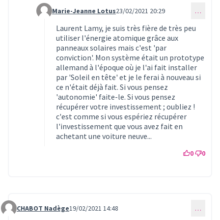
Marie-Jeanne Lotus
23/02/2021 20:29
…
Commentaire 308 (réponse au commentaire 305)
Laurent Lamy, je suis très fière de très peu
utiliser l'énergie atomique grâce aux
panneaux solaires mais c'est 'par
conviction'. Mon système était un prototype
allemand à l'époque où je l'ai fait installer
par 'Soleil en tête' et je le ferai à nouveau si
ce n'était déjà fait. Si vous pensez
'autonomie' faite-le. Si vous pensez
récupérer votre investissement ; oubliez !
c'est comme si vous espériez récupérer
l'investissement que vous avez fait en
achetant une voiture neuve...
0
0
CHABOT Nadège
19/02/2021 14:48
…
Commentaire 277