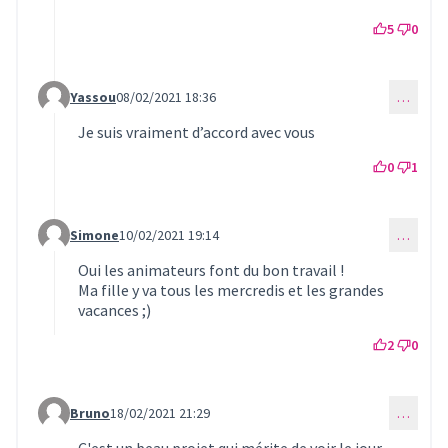
5
0
Yassou
08/02/2021 18:36
…
Commentaire 255 (réponse au commentaire 248)
Je suis vraiment d’accord avec vous
0
1
Simone
10/02/2021 19:14
…
Commentaire 259 (réponse au commentaire 248)
Oui les animateurs font du bon travail !
Ma fille y va tous les mercredis et les grandes
vacances ;)
2
0
Bruno
18/02/2021 21:29
…
Commentaire 267 (réponse au commentaire 248)
C'est un beau projet qui mérite de voir le jour