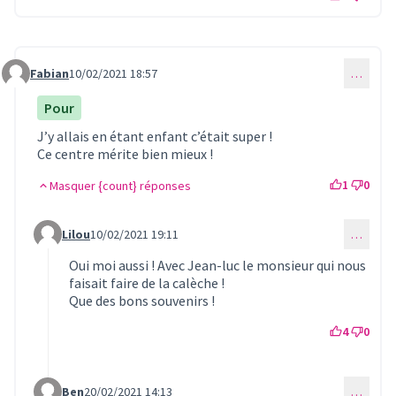
Fabian
10/02/2021 18:57
…
Commentaire 256
Pour
J’y allais en étant enfant c’était super !
Ce centre mérite bien mieux !
1
0
Masquer {count} réponses
Lilou
10/02/2021 19:11
…
Commentaire 258 (réponse au commentaire 256)
Oui moi aussi ! Avec Jean-luc le monsieur qui nous
faisait faire de la calèche !
Que des bons souvenirs !
4
0
Ben
20/02/2021 14:13
…