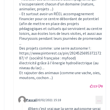
s'occuperaient chacun d'un domaine (nature,
animalier, projets ...)
- Et surtout avoir un RÉEL accompagnement
financier pour ce centre débordant de potentiel
(afin de mettre en place des projets
pédagogiques et cultuels qui serviraient au centre
loisirs, aux écoles lors de leurs visites, et aussi aux
Fleuryssois pendant leurs journées de promenade
...
Des projets comme : une serre autonome ! :
https://www.pinterest.ca/pin/2924525695372172
87/
(société française : myfood)
(Lien externe)
électricité grâce à l'énergie hydroélectrique (au
niveau du lac) ...
Et rajouter des animaux (comme une vache, oies,
moutons, cochon ...)
13
0
Pascal
20/02/2021 15:18
…
Commentaire 288 (réponse au commentaire 284)
@ben
c’est vrai que la serre autonome serai