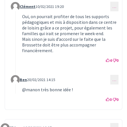
Clément
10/02/2021 19:20
…
Commentaire 260 (réponse au commentaire 257)
Oui, on pourrait profiter de tous les supports
pédagogiques et mis à disposition dans ce centre
de loisirs grâce a ce projet, pour également les
familles qui irait se promener le week-end.
Mais sinon je suis d’accord sur le faite que la
Brossette doit être plus accompagner
financièrement.
4
0
Ben
20/02/2021 14:15
…
Commentaire 286 (réponse au commentaire 257)
@manon
très bonne idée !
0
0