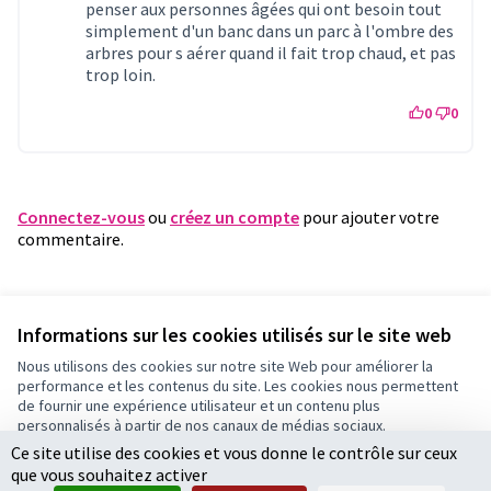
penser aux personnes âgées qui ont besoin tout
simplement d'un banc dans un parc à l'ombre des
arbres pour s aérer quand il fait trop chaud, et pas
trop loin.
0
0
Connectez-vous
ou
créez un compte
pour ajouter votre
commentaire.
Référence : fleury-PROP-2021-02-262
Vérifiez l'empreinte numérique
Informations sur les cookies utilisés sur le site web
Nous utilisons des cookies sur notre site Web pour améliorer la
performance et les contenus du site. Les cookies nous permettent
Conditions d'utilisation
de fournir une expérience utilisateur et un contenu plus
Paramètres des cookies
personnalisés à partir de nos canaux de médias sociaux.
Ce site utilise des cookies et vous donne le contrôle sur ceux
Tout accepter
que vous souhaitez activer
Accepter seulement les cookies essentiels