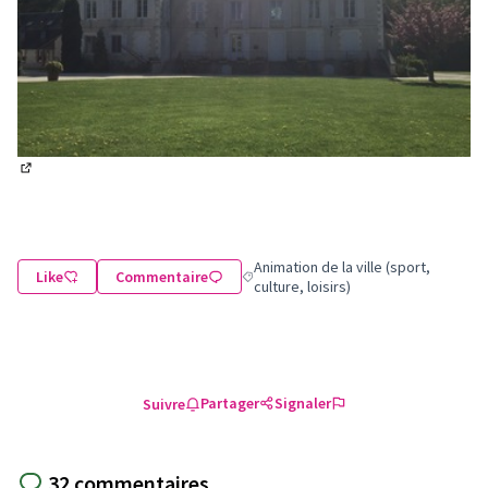
(Lien externe)
Animation de la ville (sport,
Like
Commentaire
Filtrer les résultats de la catégorie : A
culture, loisirs)
Partager
Signaler
Suivre
32 commentaires