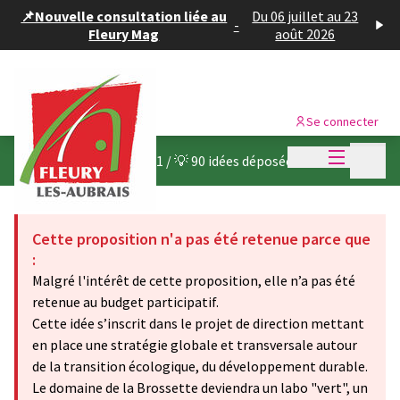
Panneau de gestion des cookies
📌Nouvelle consultation liée au
Du 06 juillet au 23
-
Fleury Mag
août 2026
Se connecter
Menu princi
Menu p
Budget participatif 2021
/
💡 90 idées déposées
Cette proposition n'a pas été retenue parce que
:
Malgré l'intérêt de cette proposition, elle n’a pas été
retenue au budget participatif.
Cette idée s’inscrit dans le projet de direction mettant
en place une stratégie globale et transversale autour
de la transition écologique, du développement durable.
Le domaine de la Brossette deviendra un labo "vert", un