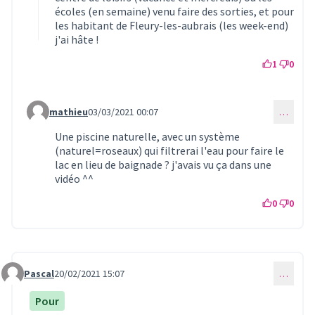
écoles (en semaine) venu faire des sorties, et pour
les habitant de Fleury-les-aubrais (les week-end)
j'ai hâte !
1
0
mathieu
03/03/2021 00:07
…
Commentaire 316 (réponse au commentaire 270)
Une piscine naturelle, avec un système
(naturel=roseaux) qui filtrerai l'eau pour faire le
lac en lieu de baignade ? j'avais vu ça dans une
vidéo ^^
0
0
Pascal
20/02/2021 15:07
…
Commentaire 287
Pour