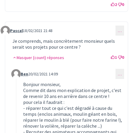
2
0
Pascal
18/02/2021 21:48
…
Commentaire 270
Je comprends, mais concrètement monsieur quels
serait vos projets pour ce centre ?
1
0
Masquer {count} réponses
Ben
20/02/2021 14:09
…
Commentaire 284 (réponse au commentaire 270)
Bonjour monsieur,
Comme dit dans mon explication de projet, c'est
de revenir 10 ans en arrière dans ce centre !
pour cela il faudrait :
- réparer tout ce qui c'est dégradé à cause du
temps (enclos animaux, moulin géant en bois,
réparer le moulin à blé (pour faire notre farine !),
rénover la volière, réparer la calèche ...)
- Recruter des animateurs accompagnants qui