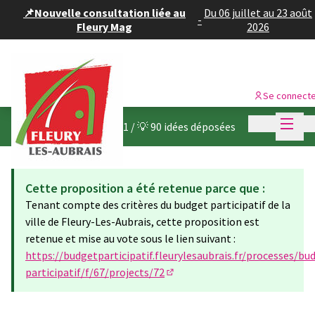
Panneau de gestion des cookies
📌Nouvelle consultation liée au
Du 06 juillet au 23 août
-
Fleury Mag
2026
Se connect
Menu p
Menu p
Budget participatif 2021
/
💡 90 idées déposées
Cette proposition a été retenue parce que :
Tenant compte des critères du budget participatif de la
ville de Fleury-Les-Aubrais, cette proposition est
retenue et mise au vote sous le lien suivant :
https://budgetparticipatif.fleurylesaubrais.fr/processes/bu
participatif/f/67/projects/72
(Lien externe)