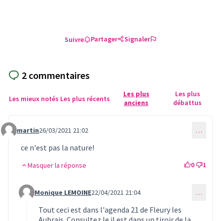
Partager
Signaler
Suivre
2 commentaires
Les plus
Les plus
Les mieux notés
Les plus récents
anciens
débattus
martin
26/03/2021 21:02
…
Commentaire 402
ce n'est pas la nature!
0
1
Masquer la réponse
Monique LEMOINE
22/04/2021 21:04
…
Commentaire 412 (réponse au commentaire 402)
Tout ceci est dans l'agenda 21 de Fleury les
Aubrais. Consultez le il est dans un tiroir de la