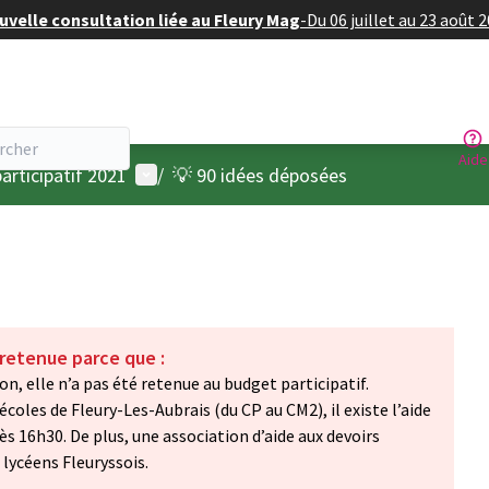
velle consultation liée au Fleury Mag
-
Du 06 juillet au 23 août 
Aide
Menu utilisateur
articipatif 2021
/
💡 90 idées déposées
 retenue parce que :
on, elle n’a pas été retenue au budget participatif.
coles de Fleury-Les-Aubrais (du CP au CM2), il existe l’aide
ès 16h30. De plus, une association d’aide aux devoirs
 lycéens Fleuryssois.