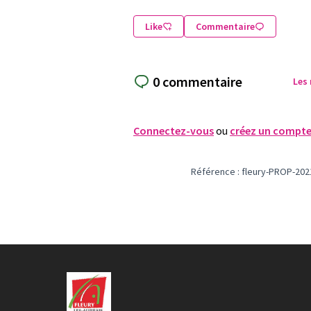
Like
Commentaire
0 commentaire
Les
Connectez-vous
ou
créez un compt
Référence : fleury-PROP-202