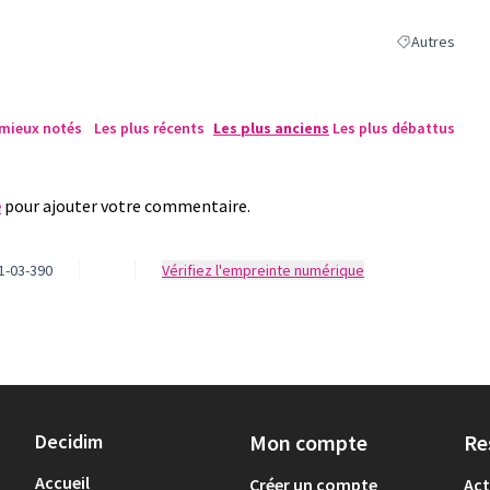
Autres
Filtrer les rés
 mieux notés
Les plus récents
Les plus anciens
Les plus débattus
e
pour ajouter votre commentaire.
1-03-390
Vérifiez l'empreinte numérique
Decidim
Mon compte
Re
Accueil
Créer un compte
Act