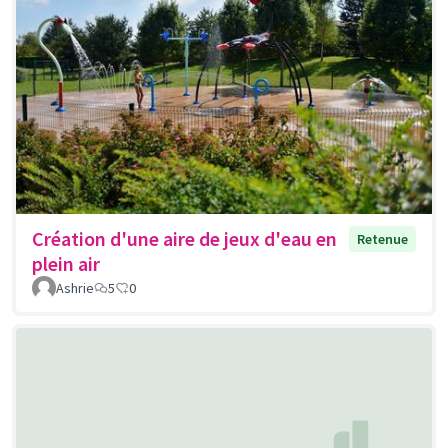
Création d'une aire de jeux d'eau en
Retenue
plein air
Ashrie
5
0