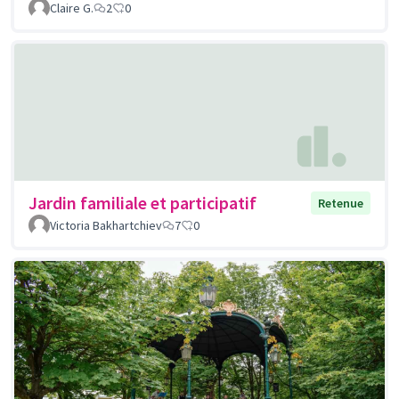
Claire G.
2
0
Jardin familiale et participatif
Retenue
Victoria Bakhartchiev
7
0