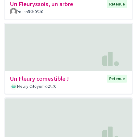
Un Fleuryssois, un arbre
Retenue
YoannR
0
0
Un Fleury comestible !
Retenue
Fleury Citoyen
2
0