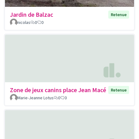
Jardin de Balzac
Retenue
nicolas
0
0
Zone de jeux canins place Jean Macé
Retenue
Marie-Jeanne Lotus
0
0