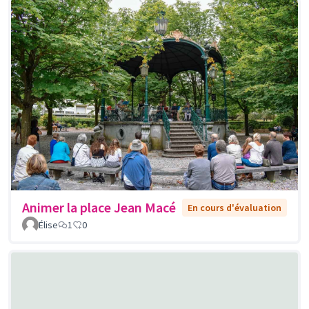
Animer la place Jean Macé
En cours d'évaluation
Élise
1
0