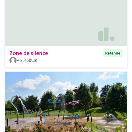
Zone de silence
Retenue
Mike
0
0