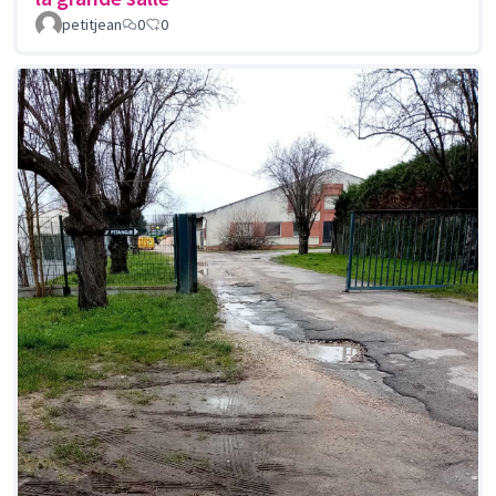
petitjean
0
0