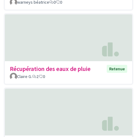
warneys béatrice
0
0
Récupération des eaux de pluie
Retenue
Claire G.
2
0