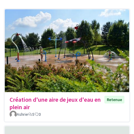
Création d'une aire de jeux d'eau en
Retenue
plein air
Ashrie
5
0