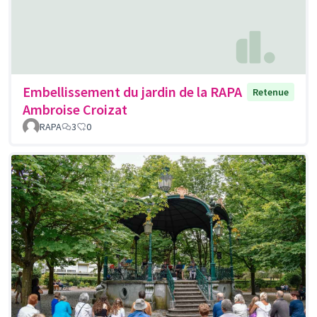
Embellissement du jardin de la RAPA
Retenue
Ambroise Croizat
RAPA
3
0