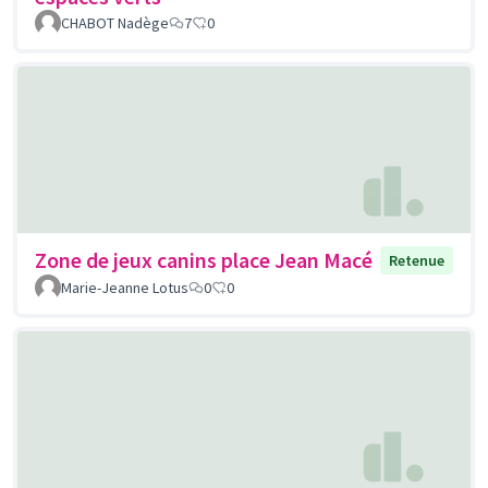
CHABOT Nadège
7
0
Zone de jeux canins place Jean Macé
Retenue
Marie-Jeanne Lotus
0
0