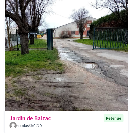
Jardin de Balzac
Retenue
nicolas
0
0