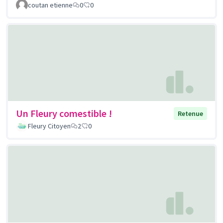
coutan etienne
0
0
Un Fleury comestible !
Retenue
Fleury Citoyen
2
0