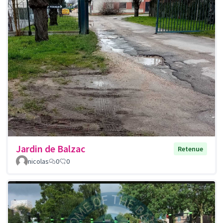
Jardin de Balzac
Retenue
nicolas
0
0