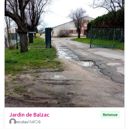
Jardin de Balzac
Retenue
nicolas
0
0