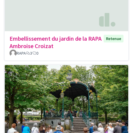
Embellissement du jardin de la RAPA
Retenue
Ambroise Croizat
RAPA
3
0