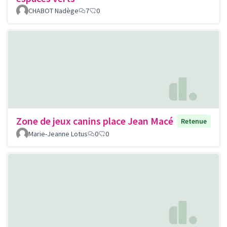
CHABOT Nadège
7
0
Zone de jeux canins place Jean Macé
Retenue
Marie-Jeanne Lotus
0
0