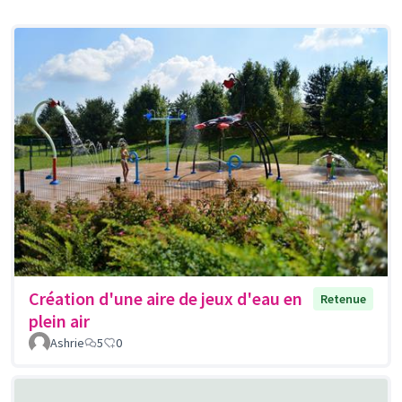
Création d'une aire de jeux d'eau en
Retenue
plein air
Ashrie
5
0