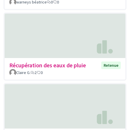
warneys béatrice
0
0
Récupération des eaux de pluie
Retenue
Claire G.
2
0