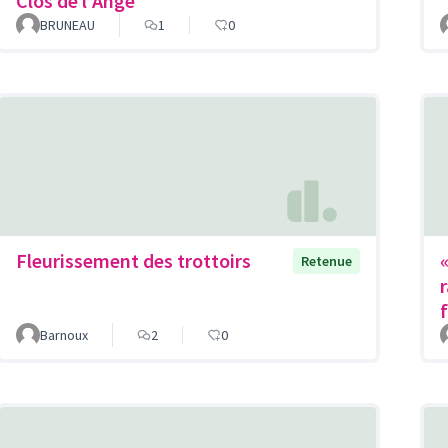
Clos de l'Ange
BRUNEAU
1
0
Fleurissement des trottoirs
Retenue
Barnoux
2
0