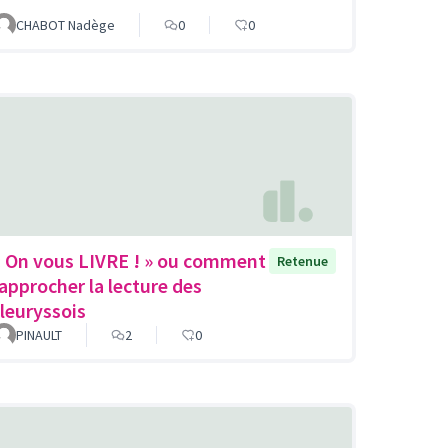
CHABOT Nadège
0
0
« On vous LIVRE ! » ou comment
Retenue
rapprocher la lecture des
fleuryssois
PINAULT
2
0