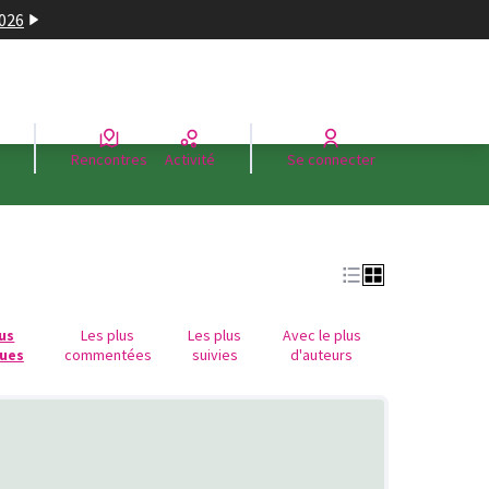
2026
Rencontres
Activité
Se connecter
lus
Les plus
Les plus
Avec le plus
ues
commentées
suivies
d'auteurs