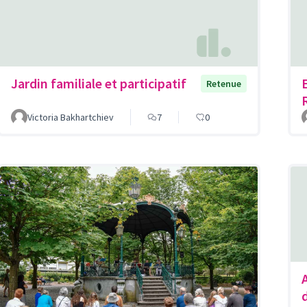
Jardin familiale et participatif
Retenue
Victoria Bakhartchiev
7
0