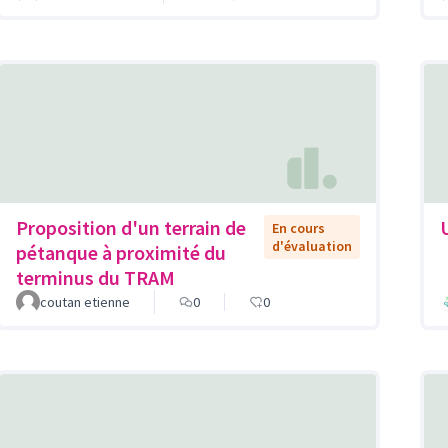
Proposition d'un terrain de
En cours
d'évaluation
pétanque à proximité du
terminus du TRAM
coutan etienne
0
0