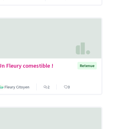
Un Fleury comestible !
Retenue
Fleury Citoyen
2
0