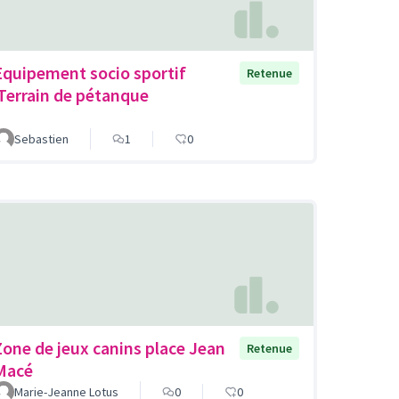
Equipement socio sportif
Retenue
,Terrain de pétanque
Sebastien
1
0
Zone de jeux canins place Jean
Retenue
Macé
Marie-Jeanne Lotus
0
0