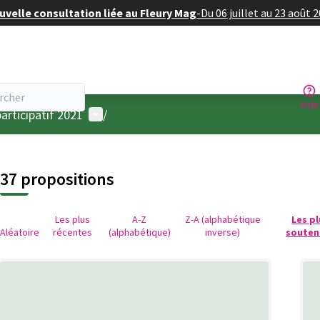
velle consultation liée au Fleury Mag
-
Du 06 juillet au 23 août 
Aide
Menu utilisateur
articipatif 2021
/
37 propositions
Les plus
A-Z
Z-A (alphabétique
Les p
Aléatoire
récentes
(alphabétique)
inverse)
souten