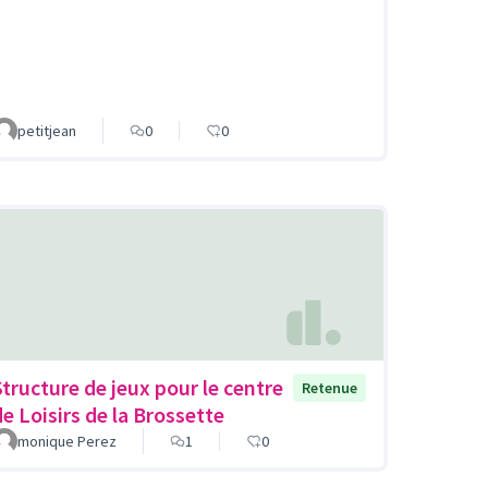
petitjean
0
0
Structure de jeux pour le centre
Retenue
de Loisirs de la Brossette
monique Perez
1
0