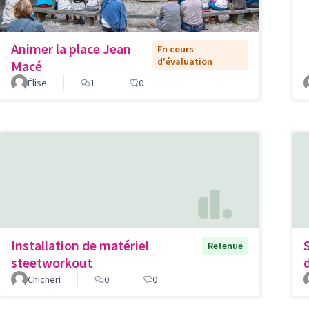
Animer la place Jean
En cours
d'évaluation
Macé
Élise
1
0
Installation de matériel
Retenue
steetworkout
Chicheri
0
0