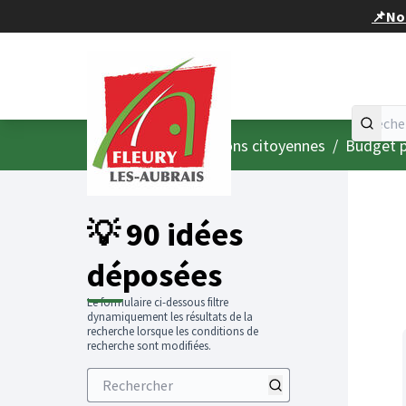
Panneau de gestion des cookies
📌Nou
Accueil
Menu principal
/
Consultations citoyennes
/
Budget p
💡 90 idées
déposées
Le formulaire ci-dessous filtre
dynamiquement les résultats de la
recherche lorsque les conditions de
recherche sont modifiées.