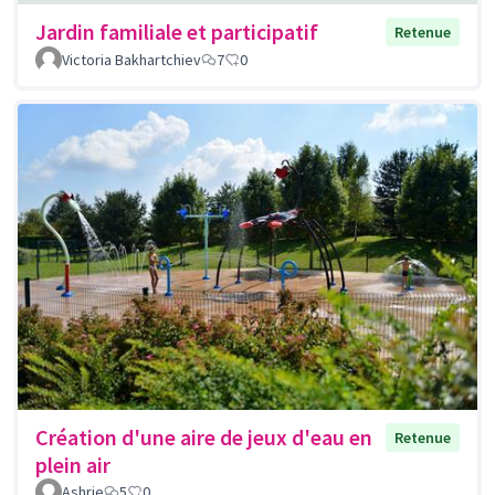
Jardin familiale et participatif
Retenue
Victoria Bakhartchiev
7
0
Création d'une aire de jeux d'eau en
Retenue
plein air
Ashrie
5
0