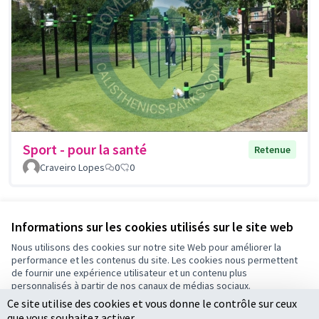
Sport - pour la santé
Retenue
Craveiro Lopes
0
0
Voir toutes les propositions retirées
Informations sur les cookies utilisés sur le site web
Nous utilisons des cookies sur notre site Web pour améliorer la
performance et les contenus du site. Les cookies nous permettent
Conditions d'utilisation
de fournir une expérience utilisateur et un contenu plus
Paramètres des cookies
personnalisés à partir de nos canaux de médias sociaux.
Ce site utilise des cookies et vous donne le contrôle sur ceux
Tout accepter
que vous souhaitez activer