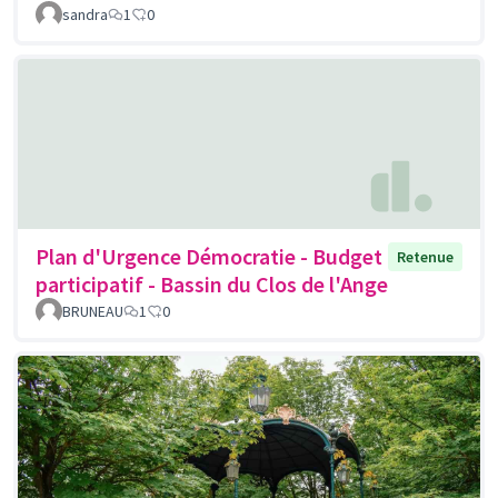
sandra
1
0
Plan d'Urgence Démocratie - Budget
Retenue
participatif - Bassin du Clos de l'Ange
BRUNEAU
1
0