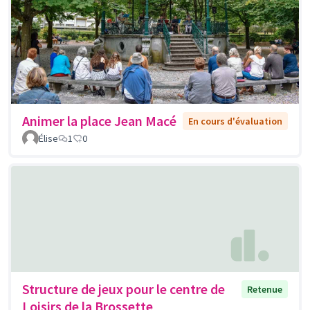
Animer la place Jean Macé
En cours d'évaluation
Élise
1
0
Structure de jeux pour le centre de
Retenue
Loisirs de la Brossette