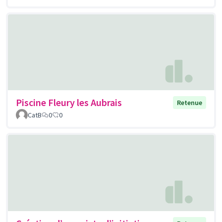
Piscine Fleury les Aubrais
Retenue
CatB
0
0