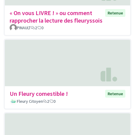
« On vous LIVRE ! » ou comment
Retenue
rapprocher la lecture des fleuryssois
PINAULT
2
0
Un Fleury comestible !
Retenue
Fleury Citoyen
2
0