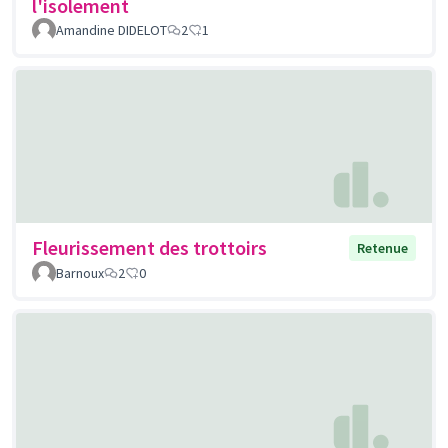
l'isolement
Amandine DIDELOT
2
1
Fleurissement des trottoirs
Retenue
Barnoux
2
0