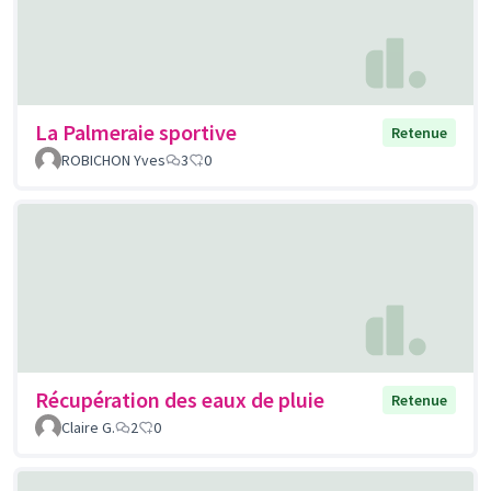
La Palmeraie sportive
Retenue
ROBICHON Yves
3
0
Récupération des eaux de pluie
Retenue
Claire G.
2
0