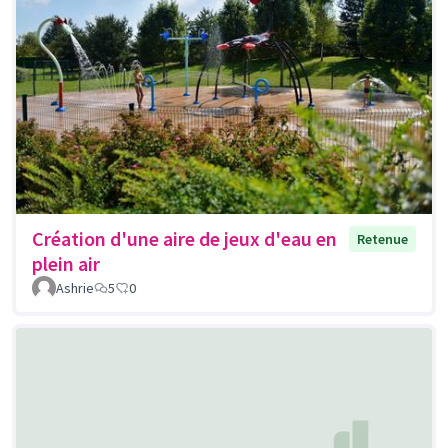
Création d'une aire de jeux d'eau en
Retenue
plein air
Ashrie
5
0