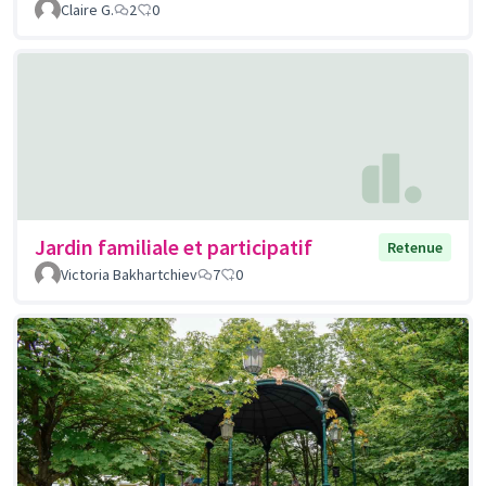
Claire G.
2
0
Jardin familiale et participatif
Retenue
Victoria Bakhartchiev
7
0