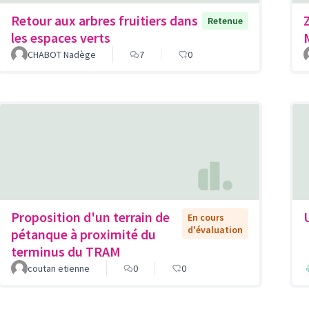
Retour aux arbres fruitiers dans
Retenue
les espaces verts
CHABOT Nadège
7
0
Proposition d'un terrain de
En cours
d'évaluation
pétanque à proximité du
terminus du TRAM
coutan etienne
0
0