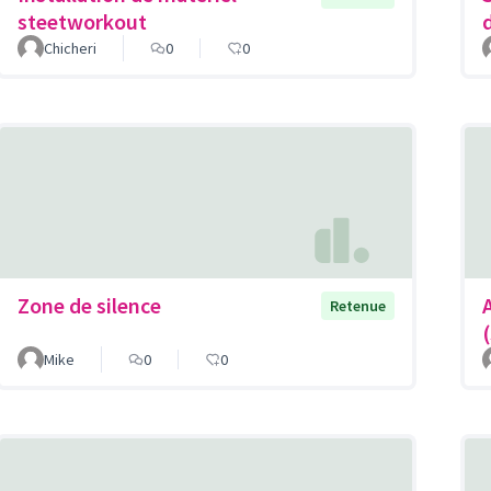
steetworkout
Chicheri
0
0
Zone de silence
Retenue
Mike
0
0