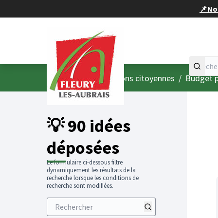
Panneau de gestion des cookies
📌Nou
Accueil
Menu principal
/
Consultations citoyennes
/
Budget p
💡 90 idées
déposées
Le formulaire ci-dessous filtre
dynamiquement les résultats de la
recherche lorsque les conditions de
recherche sont modifiées.