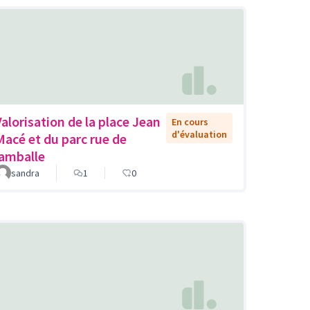
Valorisation de la place Jean
En cours
d'évaluation
Macé et du parc rue de
lamballe
sandra
1
0