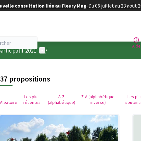
velle consultation liée au Fleury Mag
-
Du 06 juillet au 23 août 
Aide
Menu utilisateur
articipatif 2021
/
37 propositions
Les plus
A-Z
Z-A (alphabétique
Les pl
Aléatoire
récentes
(alphabétique)
inverse)
soutenu