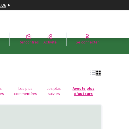
2026
Rencontres
Activité
Se connecter
us
Les plus
Les plus
Avec le plus
es
commentées
suivies
d'auteurs