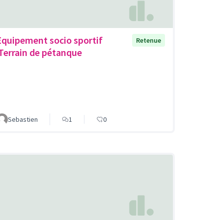
Equipement socio sportif
Retenue
,Terrain de pétanque
Sebastien
1
0