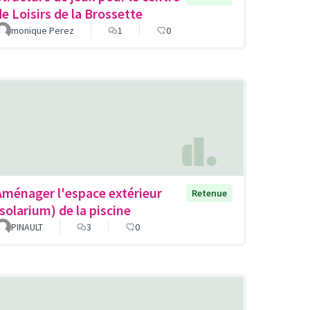
de Loisirs de la Brossette
monique Perez
1
0
Aménager l'espace extérieur
Retenue
(solarium) de la piscine
PINAULT
3
0