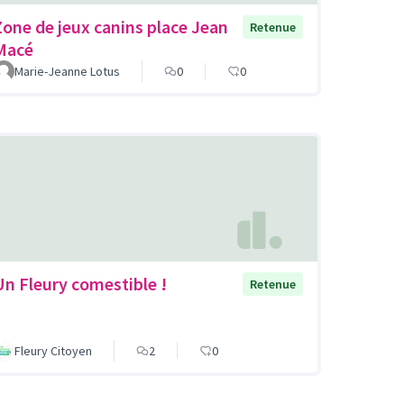
Zone de jeux canins place Jean
Retenue
Macé
Marie-Jeanne Lotus
0
0
Un Fleury comestible !
Retenue
Fleury Citoyen
2
0