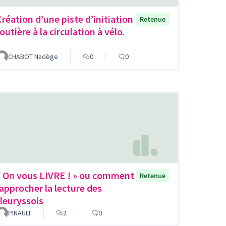
Création d’une piste d’initiation
Retenue
outière à la circulation à vélo.
CHABOT Nadège
0
0
« On vous LIVRE ! » ou comment
Retenue
rapprocher la lecture des
fleuryssois
PINAULT
2
0