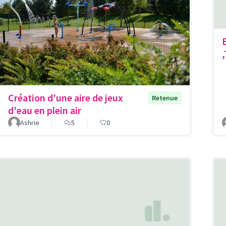
Création d'une aire de jeux
Retenue
d'eau en plein air
Ashrie
5
0