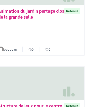
Animation du jardin partage clos
Retenue
de la grande salle
petitjean
0
0
Structure de jeux pour le centre
Retenue