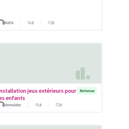
RAPA
3
0
Installation jeux extérieurs pour
Retenue
les enfants
demulder
3
0