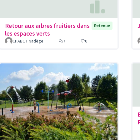
Retour aux arbres fruitiers dans
J
Retenue
les espaces verts
CHABOT Nadège
7
0