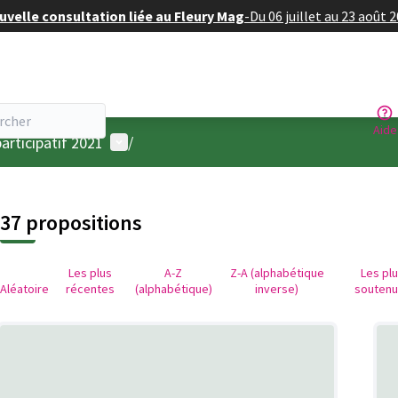
velle consultation liée au Fleury Mag
-
Du 06 juillet au 23 août 
Aide
Menu utilisateur
articipatif 2021
/
37 propositions
Les plus
A-Z
Z-A (alphabétique
Les pl
Aléatoire
récentes
(alphabétique)
inverse)
souten