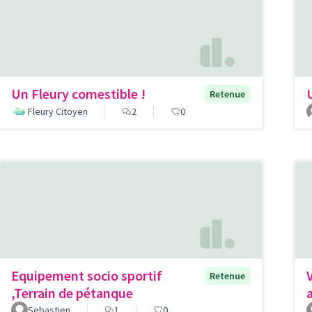
Un Fleury comestible !
Retenue
Fleury Citoyen
2
0
Equipement socio sportif
Retenue
,Terrain de pétanque
Sebastien
1
0