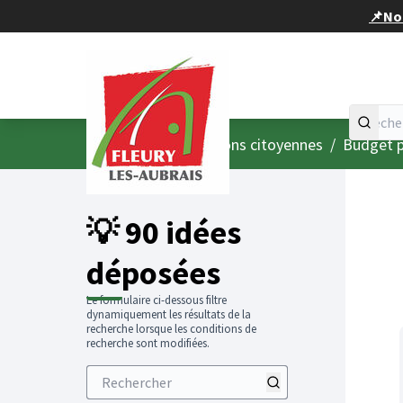
Panneau de gestion des cookies
📌Nou
Accueil
Menu principal
/
Consultations citoyennes
/
Budget p
💡 90 idées
déposées
Le formulaire ci-dessous filtre
dynamiquement les résultats de la
recherche lorsque les conditions de
recherche sont modifiées.