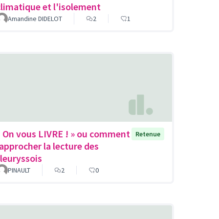
climatique et l'isolement
Amandine DIDELOT
2
1
« On vous LIVRE ! » ou comment
Retenue
rapprocher la lecture des
fleuryssois
PINAULT
2
0