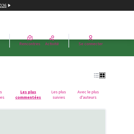
2026
Rencontres
Activité
Se connecter
us
Les plus
Les plus
Avec le plus
ues
commentées
suivies
d'auteurs