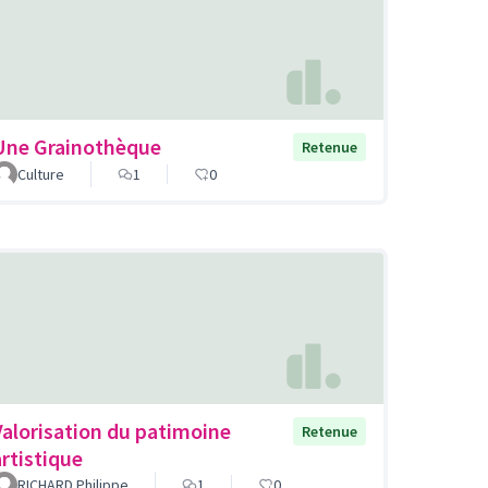
Une Grainothèque
Retenue
Culture
1
0
Valorisation du patimoine
Retenue
artistique
RICHARD Philippe
1
0