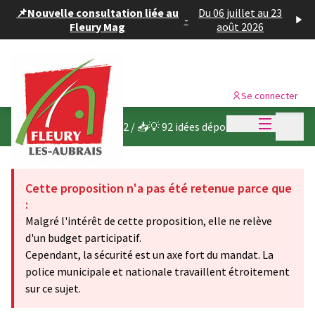
Panneau de gestion des cookies
📌Nouvelle consultation liée au
Du 06 juillet au 23
-
Fleury Mag
août 2026
Se connecter
Menu princi
Menu p
Budget participatif 2022
/
📥💡 92 idées déposées
Cette proposition n'a pas été retenue parce que
:
Malgré l'intérêt de cette proposition, elle ne relève
d'un budget participatif.
Cependant, la sécurité est un axe fort du mandat. La
police municipale et nationale travaillent étroitement
sur ce sujet.