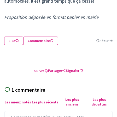
automobiles. Il est grand temps que ça cesse!
Proposition déposée en format papier en mairie
Like
Commentaire
Sécurité
Filtrer les ré
Partager
Signaler
Suivre
1 commentaire
Les plus
Les plus
Les mieux notés
Les plus récents
anciens
débattus
Commentaire modéré le 28/04/2026 11:06