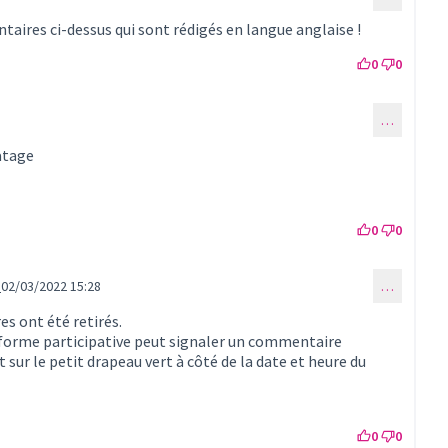
aires ci-dessus qui sont rédigés en langue anglaise !
0
0
…
mmentaire 453)
atage
0
0
s
02/03/2022 15:28
…
u commentaire 454)
s ont été retirés.
forme participative peut signaler un commentaire
 sur le petit drapeau vert à côté de la date et heure du
0
0