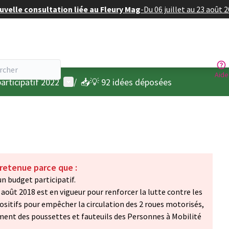
velle consultation liée au Fleury Mag
-
Du 06 juillet au 23 août 
Aide
Menu utilisateur
articipatif 2022
/
📥💡 92 idées déposées
 retenue parce que :
n budget participatif.
3 août 2018 est en vigueur pour renforcer la lutte contre les
positifs pour empêcher la circulation des 2 roues motorisés,
nt des poussettes et fauteuils des Personnes à Mobilité