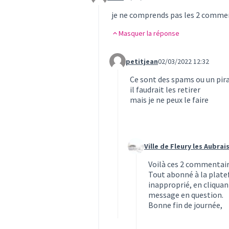
Commentaire 453
je ne comprends pas les 2 comment
Masquer la réponse
petitjean
02/03/2022 12:32
Commentaire 454 (réponse au co
Ce sont des spams ou un pir
il faudrait les retirer
mais je ne peux le faire
Ville de Fleury les Aubrai
Commentaire 455 (réponse a
Voilà ces 2 commentaire
Tout abonné à la plate
inapproprié, en cliquant
message en question.
Bonne fin de journée,