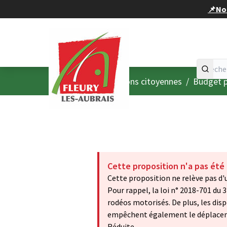
Panneau de gestion des cookies
📌Nou
Accueil
Menu principal
/
Consultations citoyennes
/
Budget p
Cette proposition n'a pas été
Cette proposition ne relève pas d'u
Pour rappel, la loi n° 2018-701 du 
rodéos motorisés. De plus, les dis
empêchent également le déplaceme
Réduite.