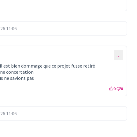
26 11:06
…
l est bien dommage que ce projet fusse retiré
une concertation
us ne savions pas
0
0
26 11:06