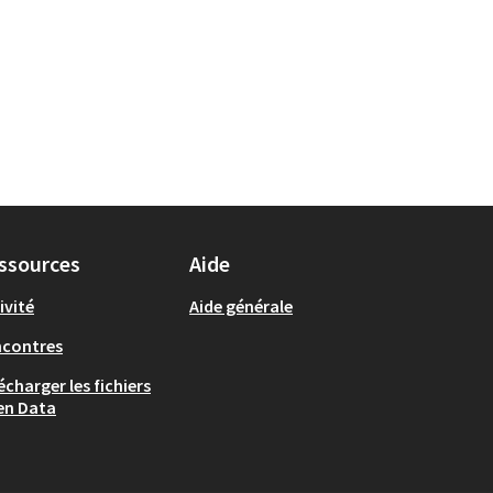
ssources
Aide
ivité
Aide générale
ncontres
écharger les fichiers
en Data