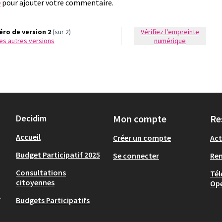
e
pour ajouter votre commentaire.
ro de version 2
(sur 2)
Vérifiez l'empreinte
 les autres versions
numérique
Decidim
Mon compte
Re
Accueil
Créer un compte
Act
Budget Participatif 2025
Se connecter
Re
Consultations
Tél
citoyennes
Op
.
Budgets Participatifs