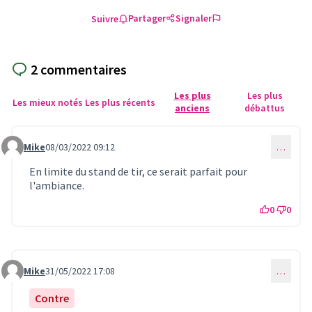
Partager
Signaler
Suivre
2 commentaires
Les plus
Les plus
Les mieux notés
Les plus récents
anciens
débattus
Mike
08/03/2022 09:12
…
Commentaire 476
En limite du stand de tir, ce serait parfait pour
l'ambiance.
0
0
Mike
31/05/2022 17:08
…
Commentaire 645
Contre