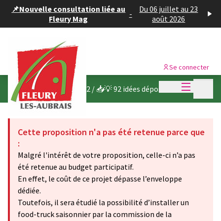
Panneau de gestion des cookies
📌Nouvelle consultation liée au
Du 06 juillet au 23
-
Fleury Mag
août 2026
Se connecter
Menu princi
Menu p
Budget participatif 2022
/
📥💡 92 idées déposées
Cette proposition n'a pas été retenue parce que
:
Malgré l'intérêt de votre proposition, celle-ci n’a pas
été retenue au budget participatif.
En effet, le coût de ce projet dépasse l’enveloppe
dédiée.
Toutefois, il sera étudié la possibilité d’installer un
food-truck saisonnier par la commission de la