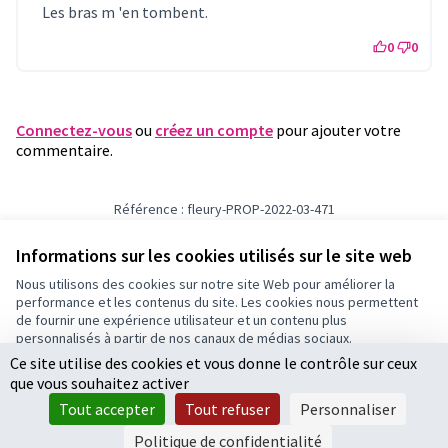
Les bras m 'en tombent.
0
0
Connectez-vous
ou
créez un compte
pour ajouter votre
commentaire.
Référence : fleury-PROP-2022-03-471
Numéro de version 1
(sur 1)
voir les autres versions
Vérifiez l'empreinte numérique
Informations sur les cookies utilisés sur le site web
Nous utilisons des cookies sur notre site Web pour améliorer la
performance et les contenus du site. Les cookies nous permettent
Conditions d'utilisation
de fournir une expérience utilisateur et un contenu plus
Paramètres des cookies
personnalisés à partir de nos canaux de médias sociaux.
Ce site utilise des cookies et vous donne le contrôle sur ceux
Tout accepter
que vous souhaitez activer
Accepter seulement les cookies essentiels
Licence Cre
(Lien extern
Tout accepter
Tout refuser
Personnaliser
(Lien externe)
Site réalisé par
Open Source Politics
grâce au
logiciel libre
Paramètres
(Lien externe)
Decidim
.
Politique de confidentialité