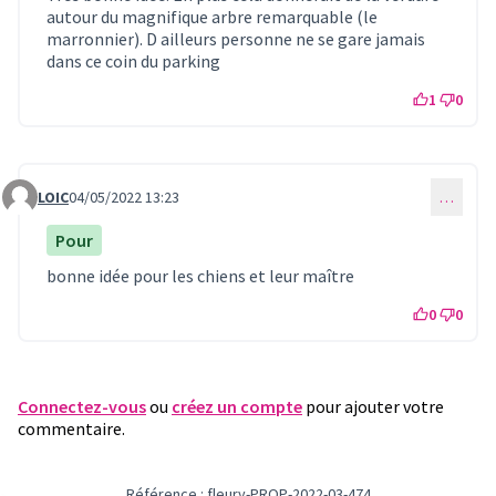
autour du magnifique arbre remarquable (le
marronnier). D ailleurs personne ne se gare jamais
dans ce coin du parking
1
0
LOIC
04/05/2022 13:23
…
Commentaire 620
Pour
bonne idée pour les chiens et leur maître
0
0
Connectez-vous
ou
créez un compte
pour ajouter votre
commentaire.
Référence : fleury-PROP-2022-03-474