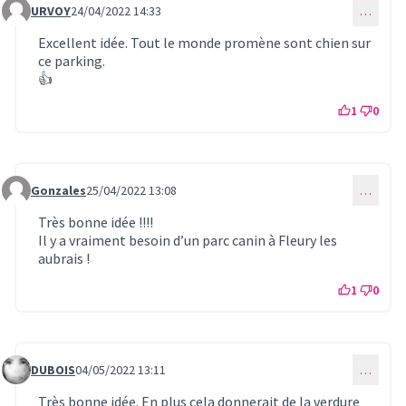
URVOY
24/04/2022 14:33
…
Commentaire 615
Excellent idée. Tout le monde promène sont chien sur
ce parking.
👍
1
0
Gonzales
25/04/2022 13:08
…
Commentaire 616
Très bonne idée !!!!
Il y a vraiment besoin d’un parc canin à Fleury les
aubrais !
1
0
DUBOIS
04/05/2022 13:11
…
Commentaire 617
Très bonne idée. En plus cela donnerait de la verdure