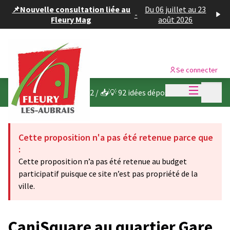
Panneau de gestion des cookies
📌Nouvelle consultation liée au
Du 06 juillet au 23
-
Fleury Mag
août 2026
Se connecter
Menu princi
Menu p
Budget participatif 2022
/
📥💡 92 idées déposées
Cette proposition n'a pas été retenue parce que
:
Cette proposition n’a pas été retenue au budget
participatif puisque ce site n’est pas propriété de la
ville.
CaniSquare au quartier Gare