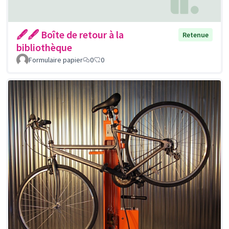
🖋🖋 Boîte de retour à la
Retenue
bibliothèque
Formulaire papier
0
0