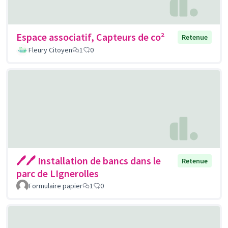
Espace associatif, Capteurs de co²
Retenue
Fleury Citoyen
1
0
🖊🖊 Installation de bancs dans le
Retenue
parc de LIgnerolles
Formulaire papier
1
0