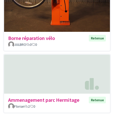
Borne réparation vélo
Retenue
JULBRO
0
0
Ammenagement parc Hermitage
Retenue
Florian
2
0