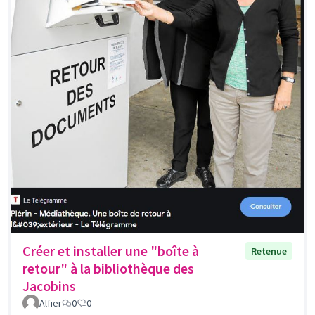
Créer et installer une "boîte à
Retenue
retour" à la bibliothèque des
Jacobins
Alfier
0
0