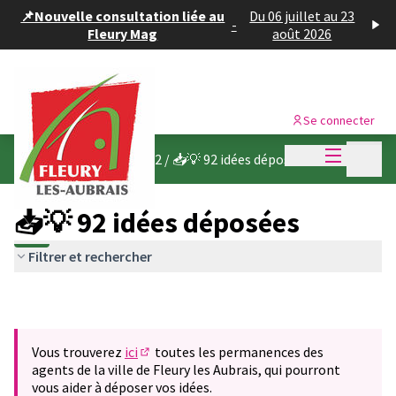
Panneau de gestion des cookies
📌Nouvelle consultation liée au
Du 06 juillet au 23
-
Fleury Mag
août 2026
Se connecter
Menu princi
Menu p
Budget participatif 2022
/
📥💡 92 idées déposées
📥💡 92 idées déposées
Filtrer et rechercher
Vous trouverez
ici
toutes les permanences des
(S'ouvre dans un nouvel onglet)
agents de la ville de Fleury les Aubrais, qui pourront
vous aider à déposer vos idées.