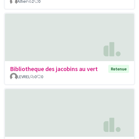
Alfier
2
0
Bibliotheque des jacobins au vert
Retenue
LEVREL
0
0