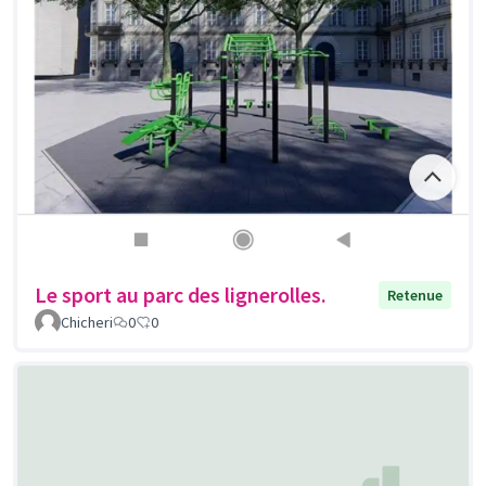
Le sport au parc des lignerolles.
Retenue
Chicheri
0
0