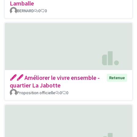
Lamballe
BERNARD
0
0
🖋🖋 Améliorer le vivre ensemble -
Retenue
quartier La Jabotte
Proposition officielle
0
0