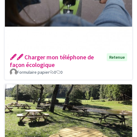
🖋🖋 Charger mon téléphone de
Retenue
façon écologique
Formulaire papier
0
0