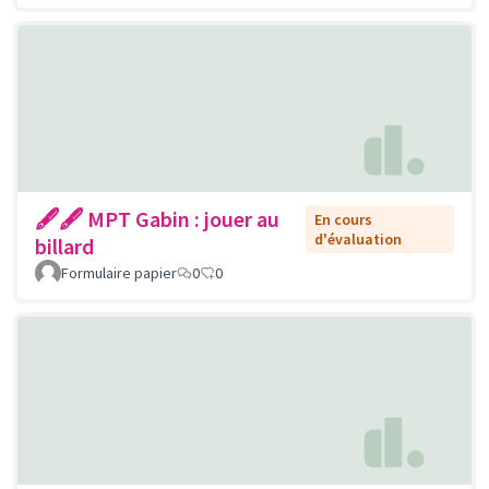
🖋🖋 MPT Gabin : jouer au
En cours
d'évaluation
billard
Formulaire papier
0
0