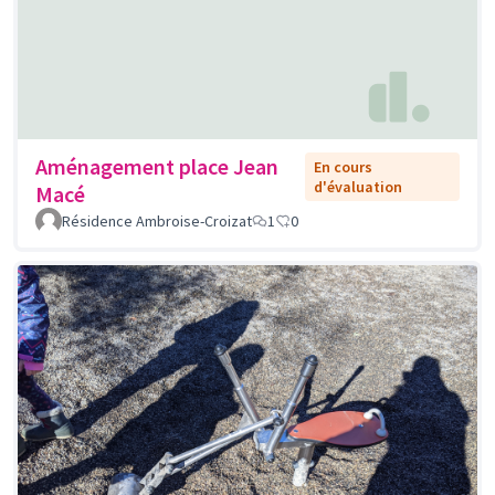
Aménagement place Jean
En cours
d'évaluation
Macé
Résidence Ambroise-Croizat
1
0