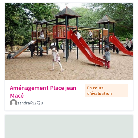
Aménagement Place jean
En cours
d'évaluation
Macé
sandra
2
0