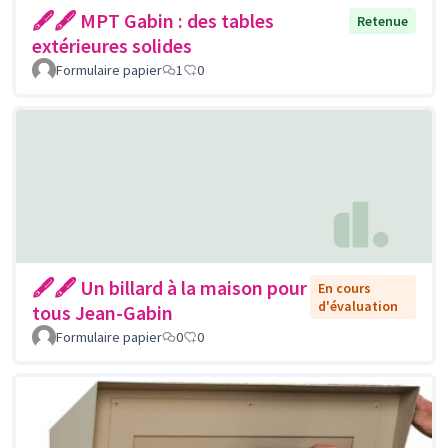
🖋🖋 MPT Gabin : des tables
Retenue
extérieures solides
Formulaire papier
1
0
🖋🖋 Un billard à la maison pour
En cours
d'évaluation
tous Jean-Gabin
Formulaire papier
0
0