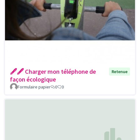
🖋🖋 Charger mon téléphone de
Retenue
façon écologique
Formulaire papier
0
0