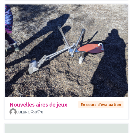
Nouvelles aires de jeux
En cours d'évaluation
JULBRO
0
0