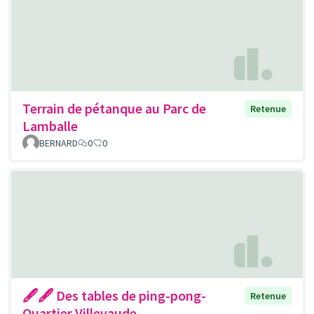
Terrain de pétanque au Parc de
Retenue
Lamballe
BERNARD
0
0
🖋🖋 Des tables de ping-pong-
Retenue
Quartier Villevaude