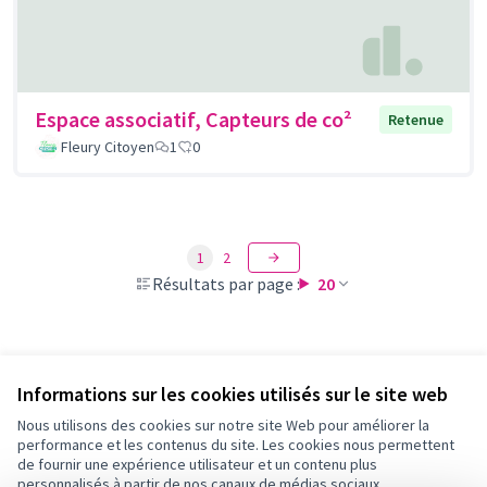
Espace associatif, Capteurs de co²
Retenue
Fleury Citoyen
1
0
1
2
Résultats par page :
20
Voir toutes les propositions retirées
Informations sur les cookies utilisés sur le site web
Nous utilisons des cookies sur notre site Web pour améliorer la
performance et les contenus du site. Les cookies nous permettent
Conditions d'utilisation
de fournir une expérience utilisateur et un contenu plus
Paramètres des cookies
personnalisés à partir de nos canaux de médias sociaux.