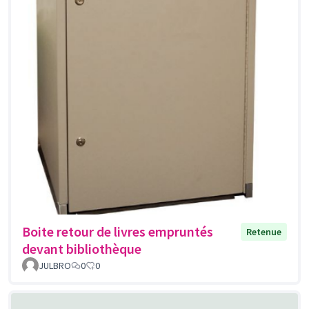
Boite retour de livres empruntés
Retenue
devant bibliothèque
JULBRO
0
0