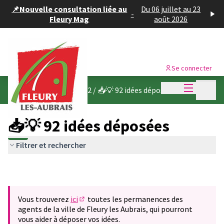
Panneau de gestion des cookies
📌Nouvelle consultation liée au
Du 06 juillet au 23
-
Fleury Mag
août 2026
Se connecter
Menu princi
Menu p
Budget participatif 2022
/
📥💡 92 idées déposées
📥💡 92 idées déposées
Filtrer et rechercher
Vous trouverez
ici
toutes les permanences des
(S'ouvre dans un nouvel onglet)
agents de la ville de Fleury les Aubrais, qui pourront
vous aider à déposer vos idées.