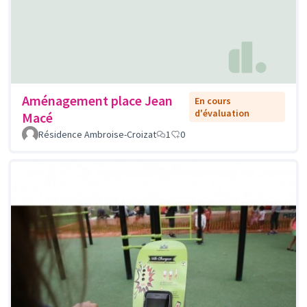
Aménagement place Jean
En cours
d'évaluation
Macé
Résidence Ambroise-Croizat
1
0