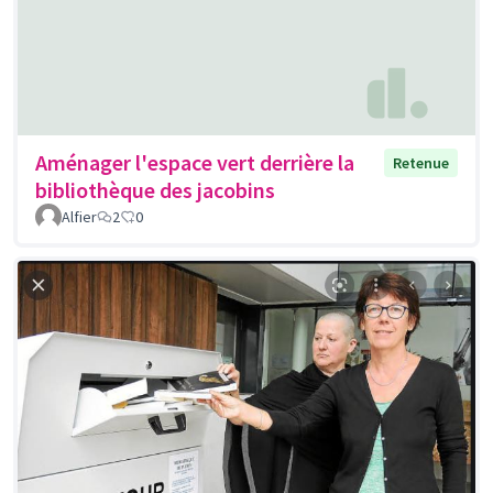
Aménager l'espace vert derrière la
Retenue
bibliothèque des jacobins
Alfier
2
0