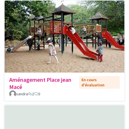
Aménagement Place jean
En cours
d'évaluation
Macé
sandra
2
0