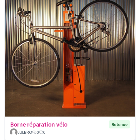
Borne réparation vélo
Retenue
JULBRO
0
0