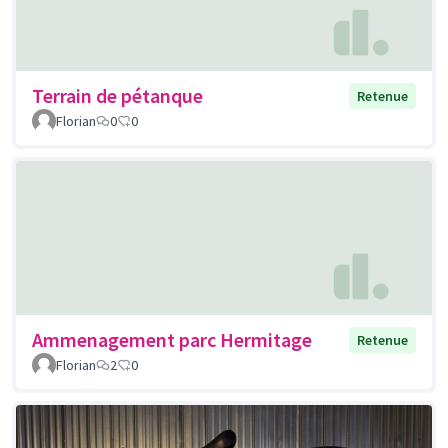
Terrain de pétanque
Retenue
Florian
0
0
Ammenagement parc Hermitage
Retenue
Florian
2
0