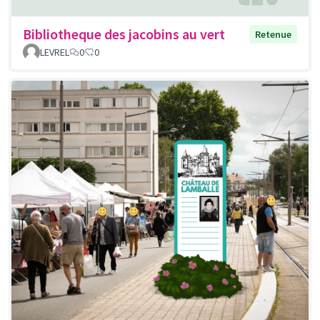
Bibliotheque des jacobins au vert
Retenue
LEVREL
0
0