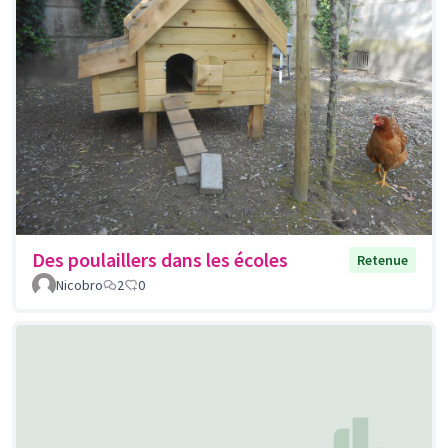
Des poulaillers dans les écoles
Retenue
Nicobro
2
0