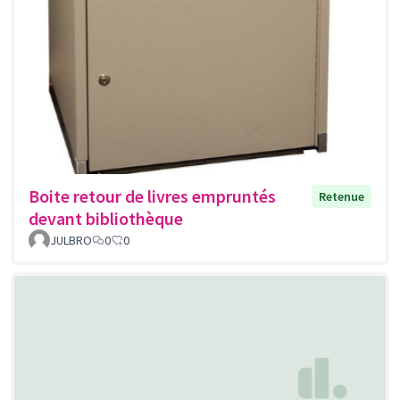
Boite retour de livres empruntés
Retenue
devant bibliothèque
JULBRO
0
0