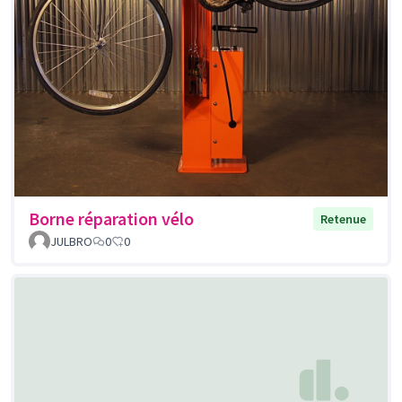
Borne réparation vélo
Retenue
JULBRO
0
0