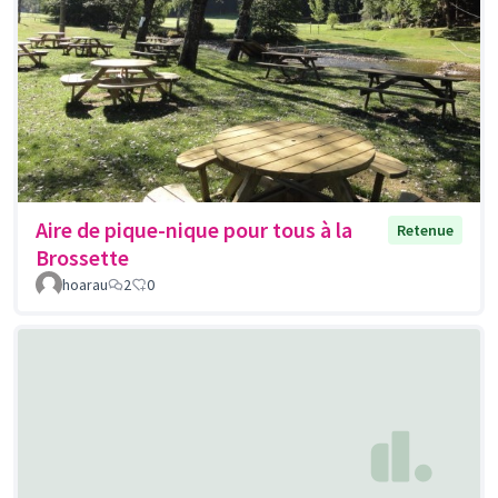
Aire de pique-nique pour tous à la
Retenue
Brossette
hoarau
2
0