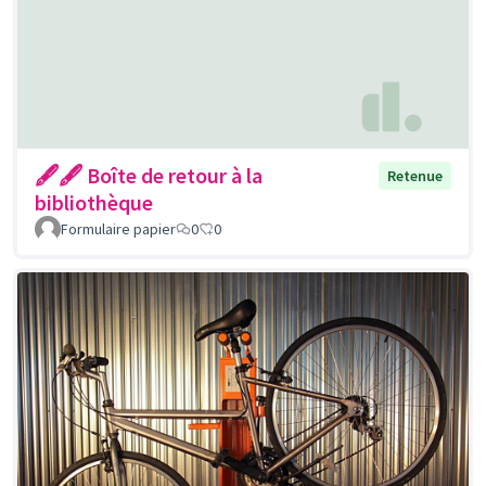
🖋🖋 Boîte de retour à la
Retenue
bibliothèque
Formulaire papier
0
0