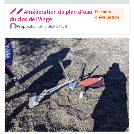
🖋🖋 Amélioration du plan d'eau
En cours
d'évaluation
du clos de l'Ange
Proposition officielle
0
0