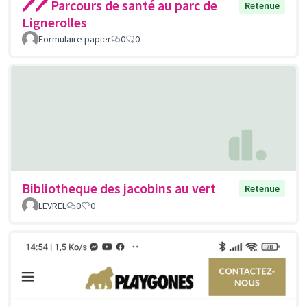
🖊🖊 Parcours de santé au parc de
Retenue
Lignerolles
Formulaire papier
0
0
Bibliotheque des jacobins au vert
Retenue
LEVREL
0
0