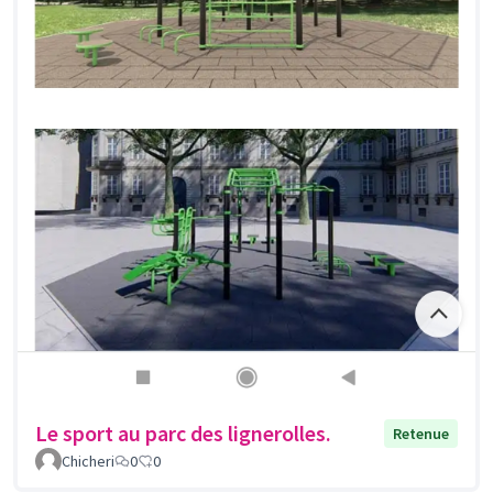
Le sport au parc des lignerolles.
Retenue
Chicheri
0
0