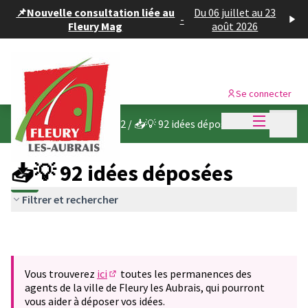
Panneau de gestion des cookies
📌Nouvelle consultation liée au
Du 06 juillet au 23
-
Fleury Mag
août 2026
Se connecter
Menu princi
Menu p
Budget participatif 2022
/
📥💡 92 idées déposées
📥💡 92 idées déposées
Filtrer et rechercher
Vous trouverez
ici
toutes les permanences des
(S'ouvre dans un nouvel onglet)
agents de la ville de Fleury les Aubrais, qui pourront
vous aider à déposer vos idées.