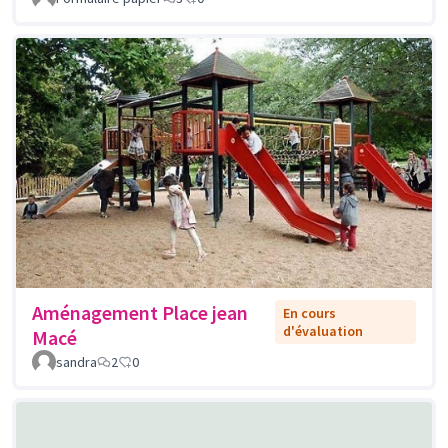
Aménagement Place jean
En cours
d'évaluation
Macé
sandra
2
0