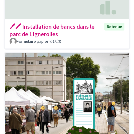
🖊🖊 Installation de bancs dans le
Retenue
parc de LIgnerolles
Formulaire papier
1
0