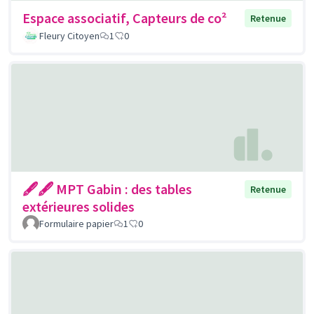
Espace associatif, Capteurs de co²
Retenue
Fleury Citoyen
1
0
🖋🖋 MPT Gabin : des tables
Retenue
extérieures solides
Formulaire papier
1
0