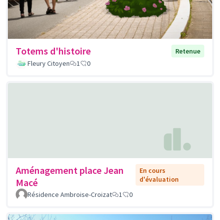
Totems d'histoire
Retenue
Fleury Citoyen
1
0
Aménagement place Jean
En cours
d'évaluation
Macé
Résidence Ambroise-Croizat
1
0