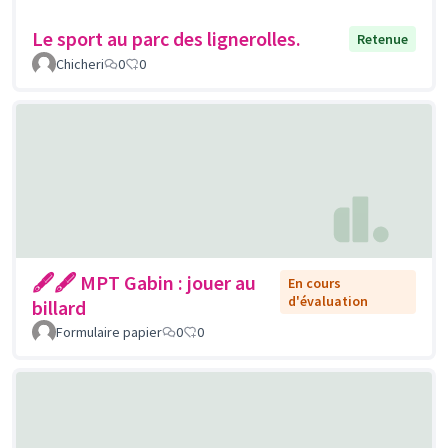
Le sport au parc des lignerolles.
Retenue
Chicheri
0
0
🖋🖋 MPT Gabin : jouer au
En cours
d'évaluation
billard
Formulaire papier
0
0