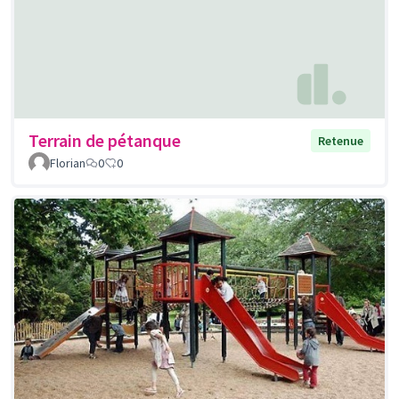
Terrain de pétanque
Retenue
Florian
0
0