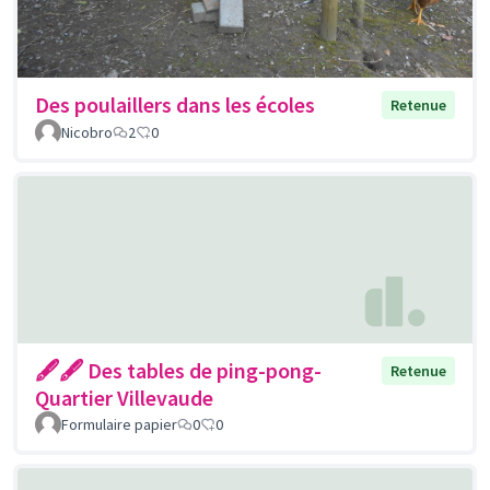
Des poulaillers dans les écoles
Retenue
Nicobro
2
0
🖋🖋 Des tables de ping-pong-
Retenue
Quartier Villevaude
Formulaire papier
0
0