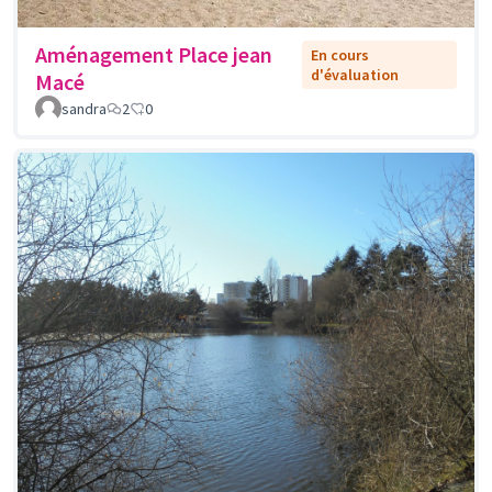
Aménagement Place jean
En cours
d'évaluation
Macé
sandra
2
0