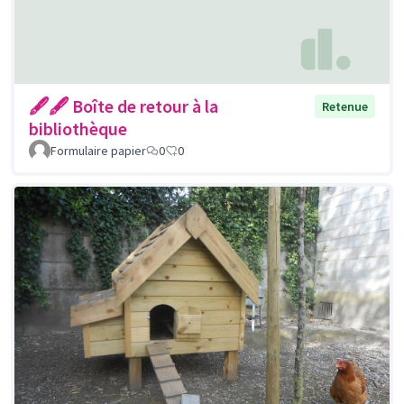
🖋🖋 Boîte de retour à la
Retenue
bibliothèque
Formulaire papier
0
0