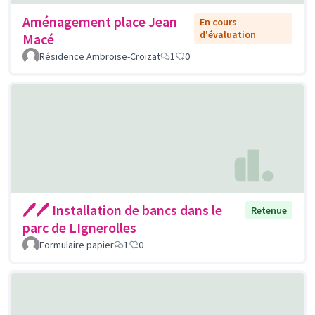
Aménagement place Jean
En cours
d'évaluation
Macé
Résidence Ambroise-Croizat
1
0
🖊🖊 Installation de bancs dans le
Retenue
parc de LIgnerolles
Formulaire papier
1
0