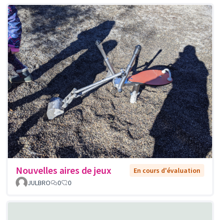
Nouvelles aires de jeux
En cours d'évaluation
JULBRO
0
0