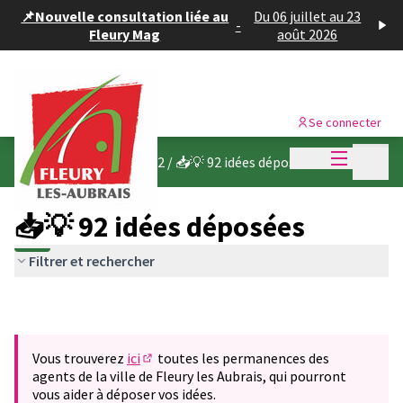
Panneau de gestion des cookies
📌Nouvelle consultation liée au
Du 06 juillet au 23
-
Fleury Mag
août 2026
Se connecter
Menu princi
Menu p
Budget participatif 2022
/
📥💡 92 idées déposées
📥💡 92 idées déposées
Filtrer et rechercher
Vous trouverez
ici
toutes les permanences des
(S'ouvre dans un nouvel onglet)
agents de la ville de Fleury les Aubrais, qui pourront
vous aider à déposer vos idées.