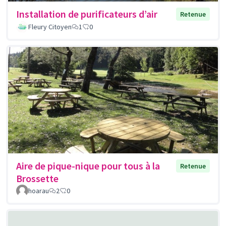
Installation de purificateurs d’air
Retenue
Fleury Citoyen
1
0
Aire de pique-nique pour tous à la
Retenue
Brossette
hoarau
2
0