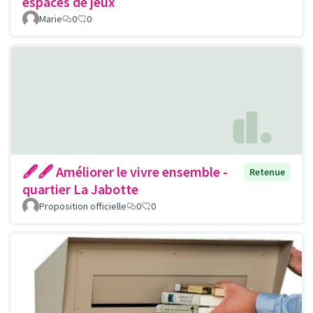
espaces de jeux
Marie
0
0
🖋🖋 Améliorer le vivre ensemble -
Retenue
quartier La Jabotte
Proposition officielle
0
0