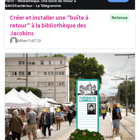
Créer et installer une "boîte à
Retenue
retour" à la bibliothèque des
Jacobins
Alfier
0
0