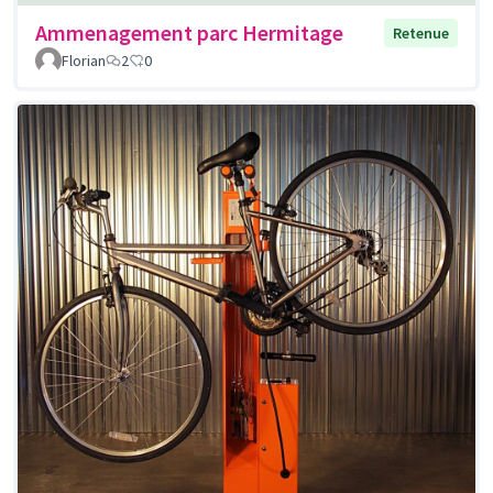
Ammenagement parc Hermitage
Retenue
Florian
2
0