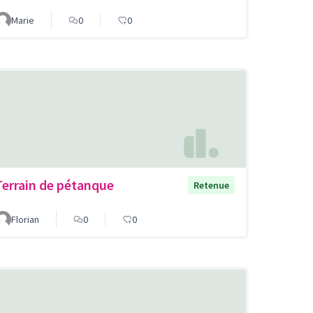
Marie
0
0
Terrain de pétanque
Retenue
Florian
0
0