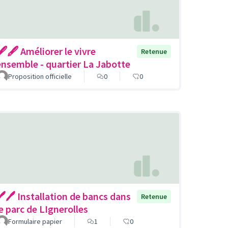
🖋🖋 Améliorer le vivre
Retenue
ensemble - quartier La Jabotte
Proposition officielle
0
0
🖊🖊 Installation de bancs dans
Retenue
le parc de LIgnerolles
Formulaire papier
1
0