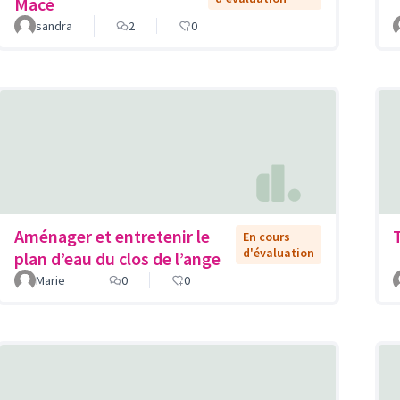
Macé
sandra
2
0
Aménager et entretenir le
En cours
d'évaluation
plan d’eau du clos de l’ange
Marie
0
0