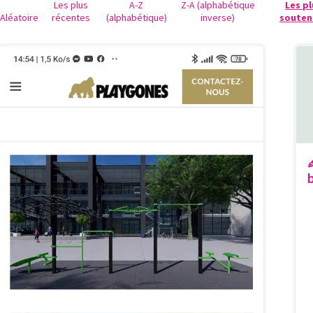
Les plus
A-Z
Z-A (alphabétique
Les p
Aléatoire
récentes
(alphabétique)
inverse)
souten