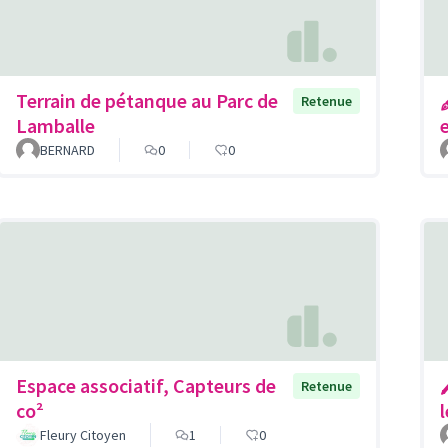
Terrain de pétanque au Parc de
Retenue
Lamballe
BERNARD
0
0
Espace associatif, Capteurs de
Retenue
co²
Fleury Citoyen
1
0