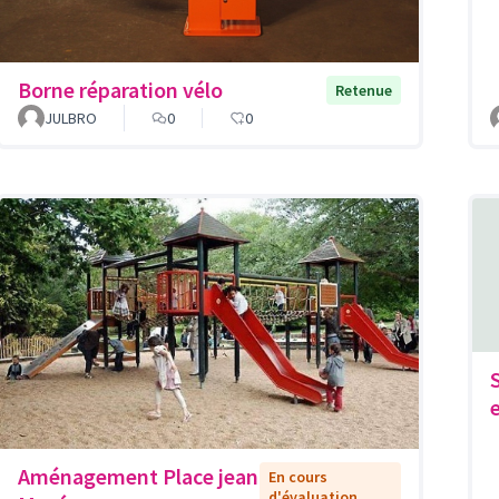
Borne réparation vélo
Retenue
JULBRO
0
0
Aménagement Place jean
En cours
d'évaluation