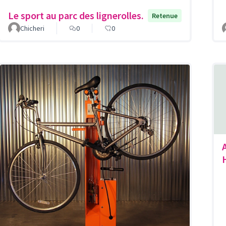
Le sport au parc des lignerolles.
Retenue
Chicheri
0
0