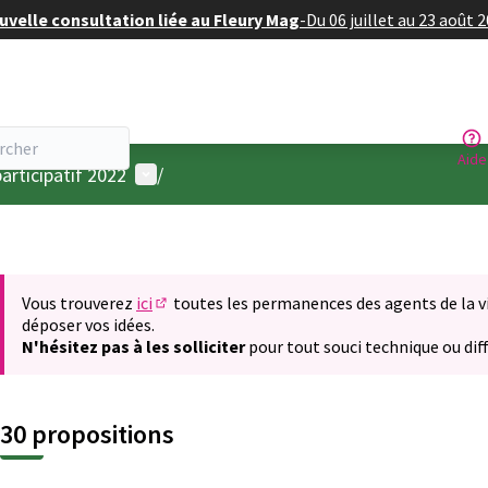
velle consultation liée au Fleury Mag
-
Du 06 juillet au 23 août 
Aide
Menu utilisateur
articipatif 2022
/
Vous trouverez
ici
toutes les permanences des agents de la vil
(S'ouvre dans un nouvel onglet)
déposer vos idées.
N'hésitez pas à les solliciter
pour tout souci technique ou diff
30 propositions