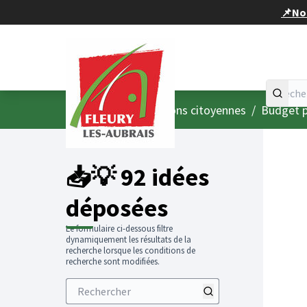
Panneau de gestion des cookies
📌Nou
Accueil
Menu principal
/
Consultations citoyennes
/
Budget p
📥💡 92 idées
déposées
Le formulaire ci-dessous filtre
dynamiquement les résultats de la
recherche lorsque les conditions de
recherche sont modifiées.