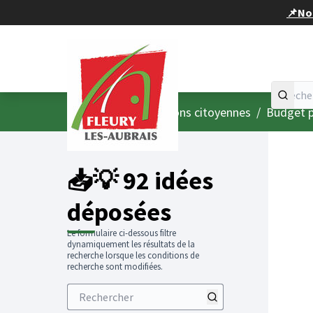
Panneau de gestion des cookies
📌Nou
Accueil
Menu principal
/
Consultations citoyennes
/
Budget p
📥💡 92 idées
déposées
Le formulaire ci-dessous filtre
dynamiquement les résultats de la
recherche lorsque les conditions de
recherche sont modifiées.