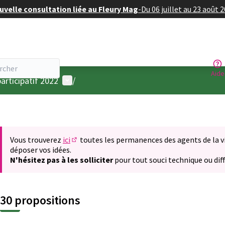
velle consultation liée au Fleury Mag
-
Du 06 juillet au 23 août 
Aide
Menu utilisateur
articipatif 2022
/
Vous trouverez
ici
toutes les permanences des agents de la vil
(S'ouvre dans un nouvel onglet)
déposer vos idées.
N'hésitez pas à les solliciter
pour tout souci technique ou diff
30 propositions