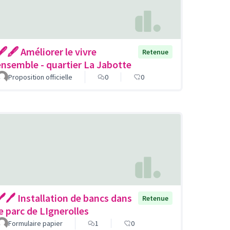
🖋🖋 Améliorer le vivre
Retenue
ensemble - quartier La Jabotte
Proposition officielle
0
0
🖊🖊 Installation de bancs dans
Retenue
le parc de LIgnerolles
Formulaire papier
1
0