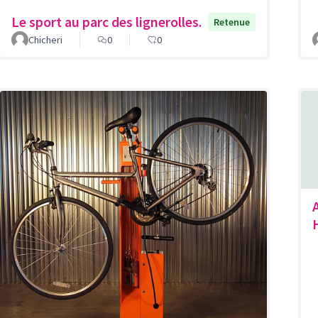
Le sport au parc des lignerolles.
Retenue
Chicheri
0
0