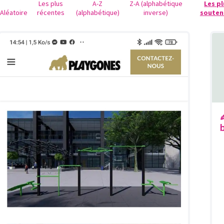
Les plus
A-Z
Z-A (alphabétique
Les p
Aléatoire
récentes
(alphabétique)
inverse)
souten