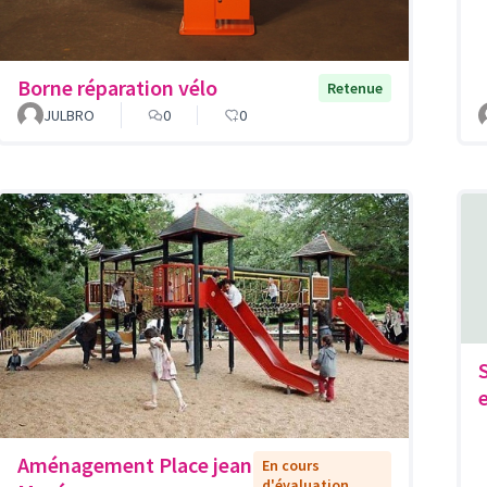
Borne réparation vélo
Retenue
JULBRO
0
0
Aménagement Place jean
En cours
d'évaluation