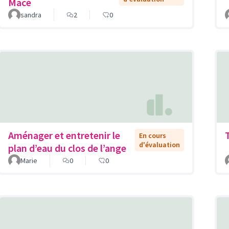
Macé
sandra
2
0
Aménager et entretenir le
En cours
d'évaluation
plan d’eau du clos de l’ange
Marie
0
0