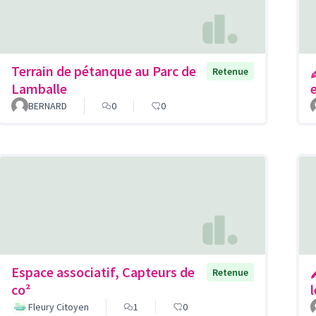
Terrain de pétanque au Parc de
Retenue
Lamballe
BERNARD
0
0
Espace associatif, Capteurs de
Retenue
co²
Fleury Citoyen
1
0