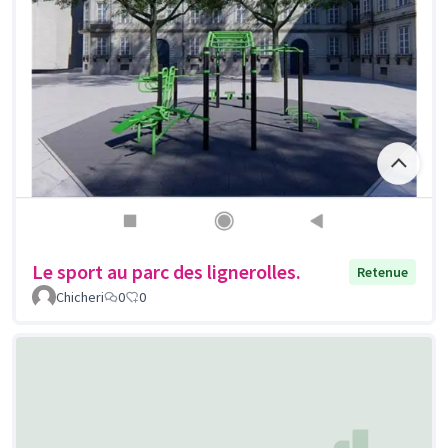
Le sport au parc des lignerolles.
Retenue
Chicheri
0
0