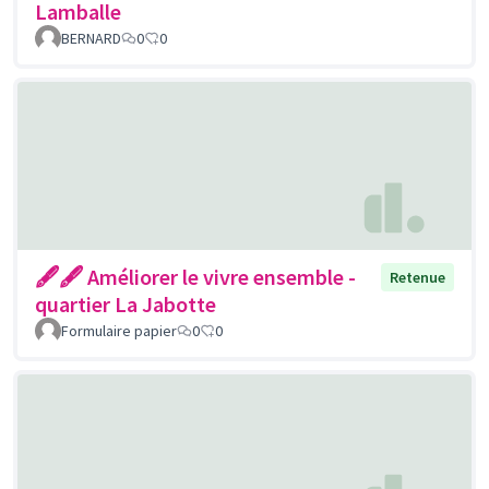
Lamballe
BERNARD
0
0
🖋🖋 Améliorer le vivre ensemble -
Retenue
quartier La Jabotte
Formulaire papier
0
0