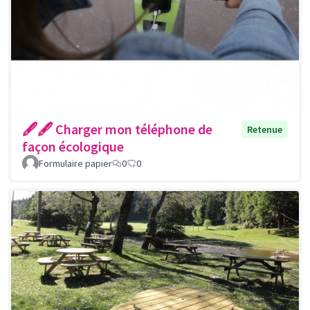
🖋🖋 Charger mon téléphone de
Retenue
façon écologique
Formulaire papier
0
0