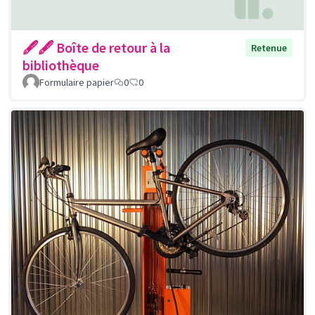
🖋🖋 Boîte de retour à la
Retenue
bibliothèque
Formulaire papier
0
0