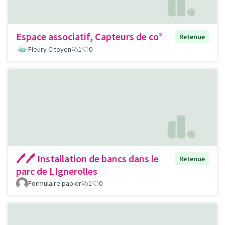
Espace associatif, Capteurs de co²
Retenue
Fleury Citoyen
1
0
🖊🖊 Installation de bancs dans le
Retenue
parc de LIgnerolles
Formulaire papier
1
0