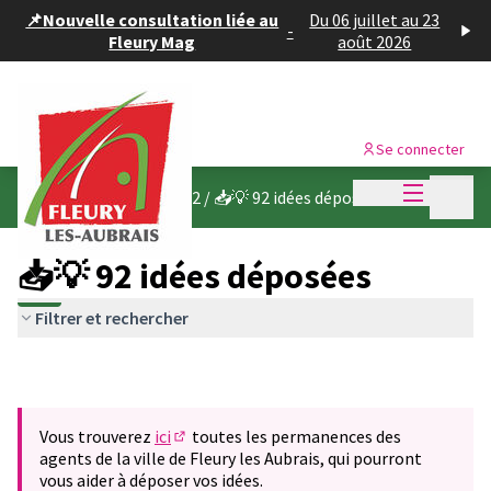
Panneau de gestion des cookies
📌Nouvelle consultation liée au
Du 06 juillet au 23
-
Fleury Mag
août 2026
Se connecter
Menu princi
Menu p
Budget participatif 2022
/
📥💡 92 idées déposées
📥💡 92 idées déposées
Filtrer et rechercher
Vous trouverez
ici
toutes les permanences des
(S'ouvre dans un nouvel onglet)
agents de la ville de Fleury les Aubrais, qui pourront
vous aider à déposer vos idées.