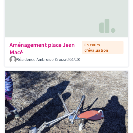
Aménagement place Jean
En cours
d'évaluation
Macé
Résidence Ambroise-Croizat
1
0