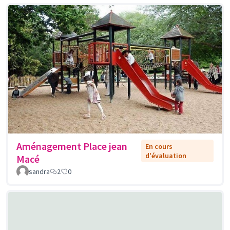
Aménagement Place jean
En cours
d'évaluation
Macé
sandra
2
0