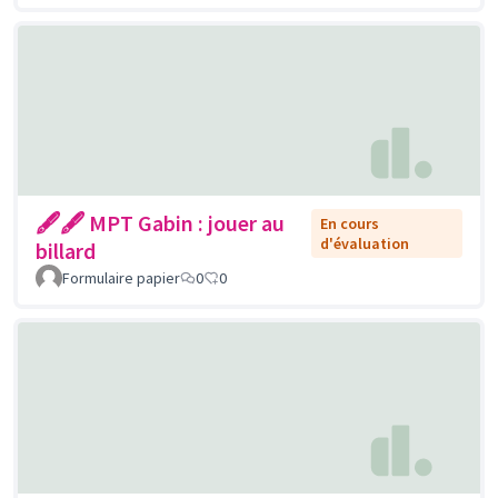
🖋🖋 MPT Gabin : jouer au
En cours
d'évaluation
billard
Formulaire papier
0
0