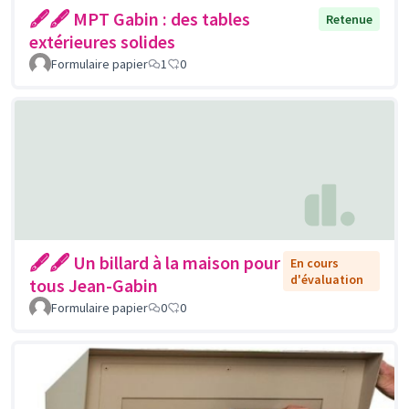
🖋🖋 MPT Gabin : des tables
Retenue
extérieures solides
Formulaire papier
1
0
🖋🖋 Un billard à la maison pour
En cours
d'évaluation
tous Jean-Gabin
Formulaire papier
0
0