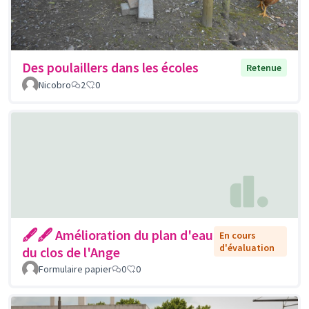
Des poulaillers dans les écoles
Retenue
Nicobro
2
0
🖋🖋 Amélioration du plan d'eau
En cours
d'évaluation
du clos de l'Ange
Formulaire papier
0
0