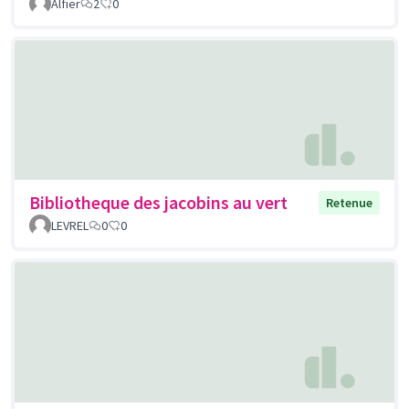
Alfier
2
0
Bibliotheque des jacobins au vert
Retenue
LEVREL
0
0