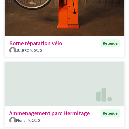
Borne réparation vélo
Retenue
JULBRO
0
0
Ammenagement parc Hermitage
Retenue
Florian
2
0