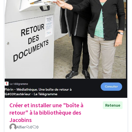
Créer et installer une "boîte à
Retenue
retour" à la bibliothèque des
Jacobins
Alfier
0
0