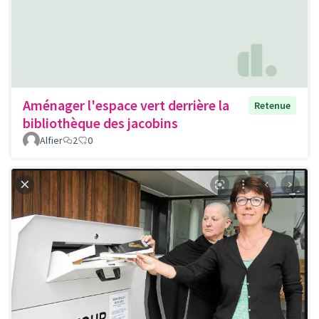
Aménager l'espace vert derrière la
Retenue
bibliothèque des jacobins
Alfier
2
0