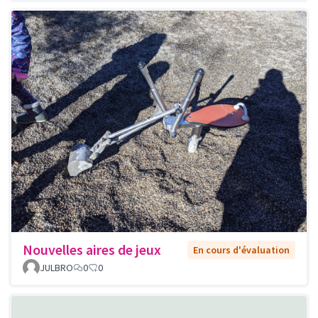
Nouvelles aires de jeux
En cours d'évaluation
JULBRO
0
0