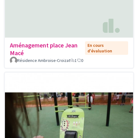
Aménagement place Jean
En cours
d'évaluation
Macé
Résidence Ambroise-Croizat
1
0