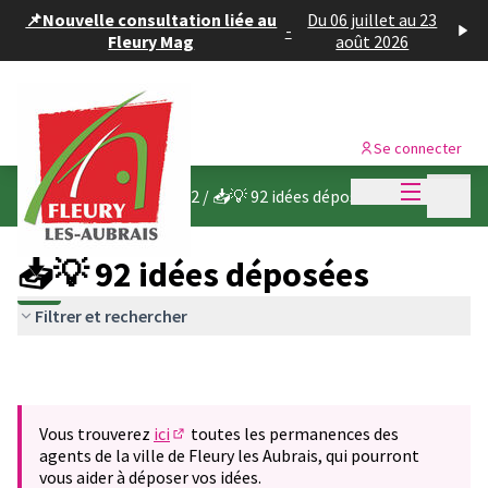
Panneau de gestion des cookies
📌Nouvelle consultation liée au
Du 06 juillet au 23
-
Fleury Mag
août 2026
Se connecter
Menu princi
Menu p
Budget participatif 2022
/
📥💡 92 idées déposées
📥💡 92 idées déposées
Filtrer et rechercher
Vous trouverez
ici
toutes les permanences des
(S'ouvre dans un nouvel onglet)
agents de la ville de Fleury les Aubrais, qui pourront
vous aider à déposer vos idées.