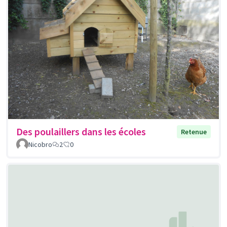
Des poulaillers dans les écoles
Retenue
Nicobro
2
0