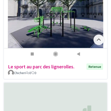
Le sport au parc des lignerolles.
Retenue
Chicheri
0
0