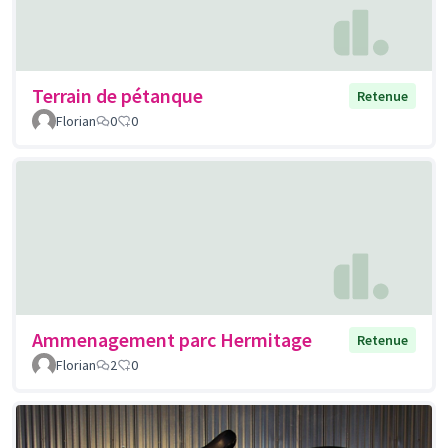
Terrain de pétanque
Retenue
Florian
0
0
Ammenagement parc Hermitage
Retenue
Florian
2
0