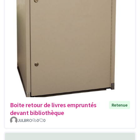
Boite retour de livres empruntés
Retenue
devant bibliothèque
JULBRO
0
0