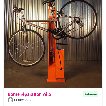
Borne réparation vélo
Retenue
JULBRO
0
0