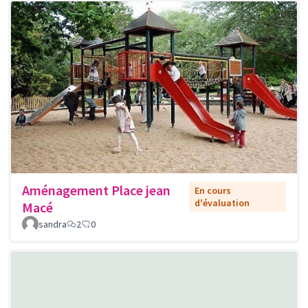
Aménagement Place jean
En cours
d'évaluation
Macé
sandra
2
0