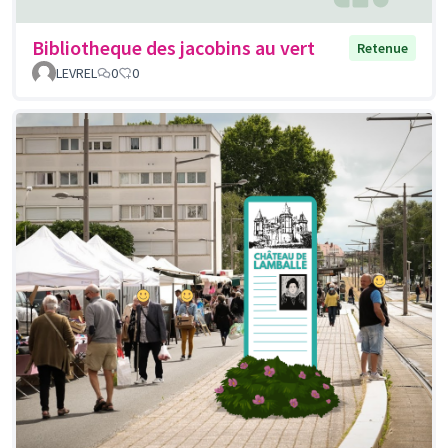
Bibliotheque des jacobins au vert
Retenue
LEVREL
0
0