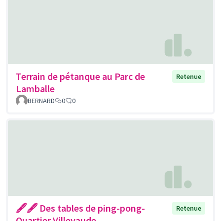
Terrain de pétanque au Parc de
Retenue
Lamballe
BERNARD
0
0
🖋🖋 Des tables de ping-pong-
Retenue
Quartier Villevaude