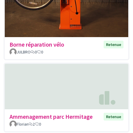
Borne réparation vélo
Retenue
JULBRO
0
0
Ammenagement parc Hermitage
Retenue
Florian
2
0