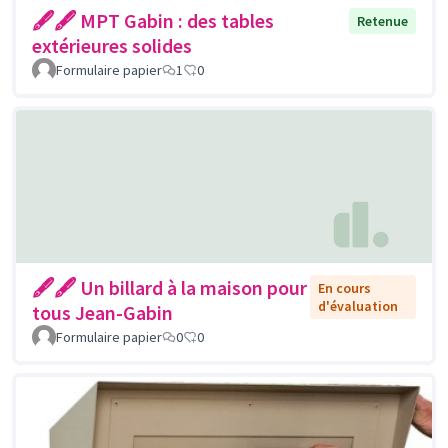
🖋🖋 MPT Gabin : des tables
Retenue
extérieures solides
Formulaire papier
1
0
🖋🖋 Un billard à la maison pour
En cours
d'évaluation
tous Jean-Gabin
Formulaire papier
0
0