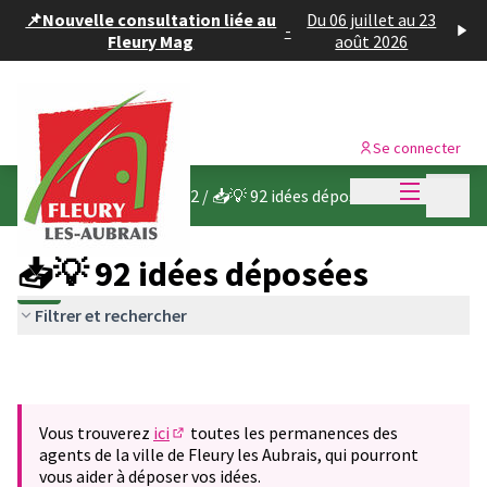
Panneau de gestion des cookies
📌Nouvelle consultation liée au
Du 06 juillet au 23
-
Fleury Mag
août 2026
Se connecter
Menu princi
Menu p
Budget participatif 2022
/
📥💡 92 idées déposées
📥💡 92 idées déposées
Filtrer et rechercher
Vous trouverez
ici
toutes les permanences des
(S'ouvre dans un nouvel onglet)
agents de la ville de Fleury les Aubrais, qui pourront
vous aider à déposer vos idées.