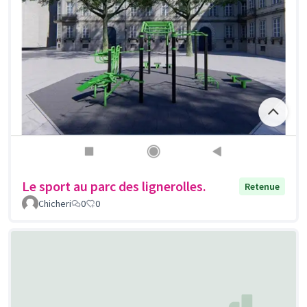
Le sport au parc des lignerolles.
Retenue
Chicheri
0
0