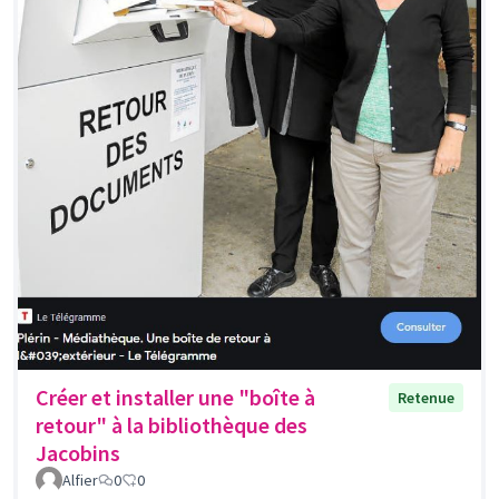
Créer et installer une "boîte à
Retenue
retour" à la bibliothèque des
Jacobins
Alfier
0
0