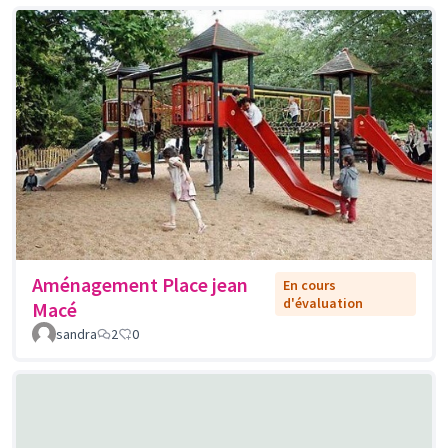
Aménagement Place jean
En cours
d'évaluation
Macé
sandra
2
0