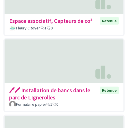
Espace associatif, Capteurs de co²
Retenue
Fleury Citoyen
1
0
🖊🖊 Installation de bancs dans le
Retenue
parc de LIgnerolles
Formulaire papier
1
0