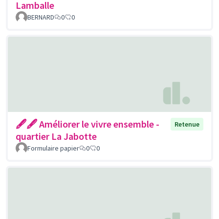
Lamballe
BERNARD
0
0
🖋🖋 Améliorer le vivre ensemble -
Retenue
quartier La Jabotte
Formulaire papier
0
0