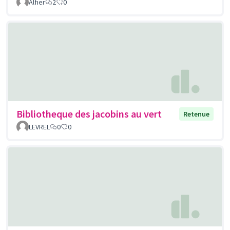
Alfier
2
0
Bibliotheque des jacobins au vert
Retenue
LEVREL
0
0