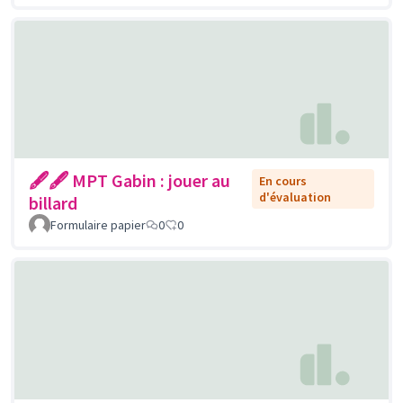
🖋🖋 MPT Gabin : jouer au
En cours
d'évaluation
billard
Formulaire papier
0
0