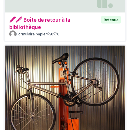
🖋🖋 Boîte de retour à la
Retenue
bibliothèque
Formulaire papier
0
0