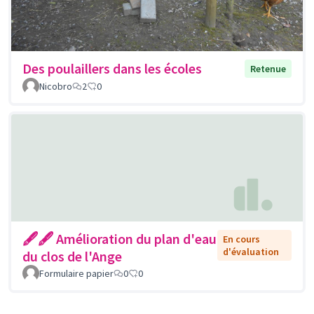
Des poulaillers dans les écoles
Retenue
Nicobro
2
0
🖋🖋 Amélioration du plan d'eau
En cours
d'évaluation
du clos de l'Ange
Formulaire papier
0
0