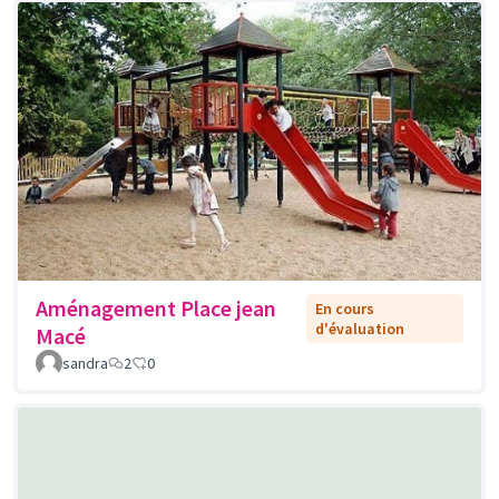
Aménagement Place jean
En cours
d'évaluation
Macé
sandra
2
0