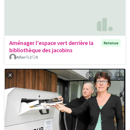
Aménager l'espace vert derrière la
Retenue
bibliothèque des jacobins
Alfier
2
0