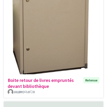
Boite retour de livres empruntés
Retenue
devant bibliothèque
JULBRO
0
0