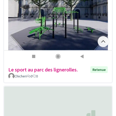
Le sport au parc des lignerolles.
Retenue
Chicheri
0
0