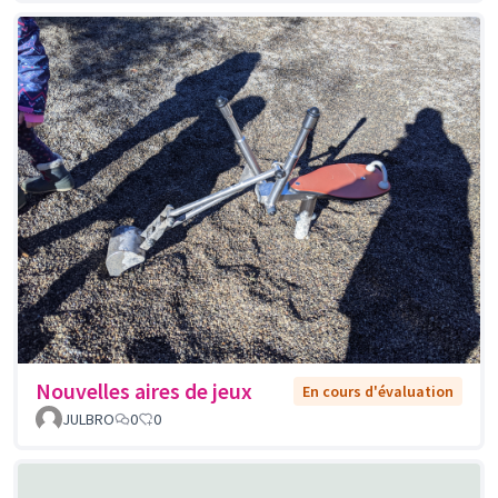
Nouvelles aires de jeux
En cours d'évaluation
JULBRO
0
0