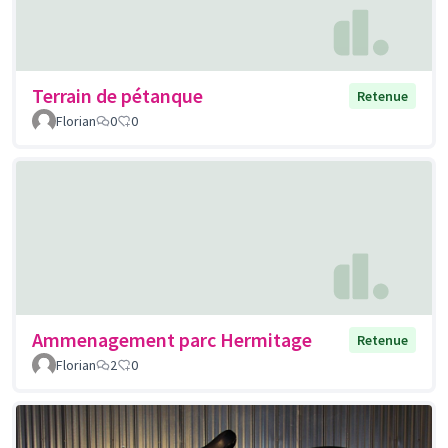
Terrain de pétanque
Retenue
Florian
0
0
Ammenagement parc Hermitage
Retenue
Florian
2
0