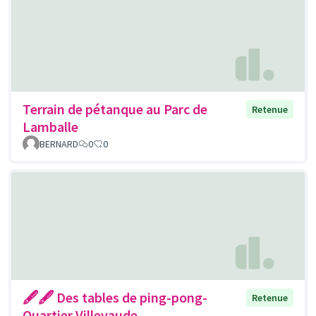
Terrain de pétanque au Parc de
Retenue
Lamballe
BERNARD
0
0
🖋🖋 Des tables de ping-pong-
Retenue
Quartier Villevaude