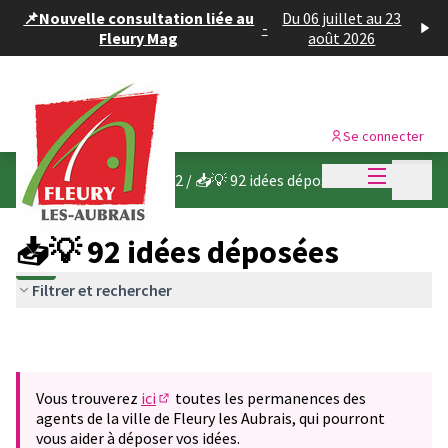
Panneau de gestion des cookies
📌Nouvelle consultation liée au
Du 06 juillet au 23
-
Fleury Mag
août 2026
Se connecter
Menu princi
Menu p
Budget participatif 2022
/
📥💡 92 idées déposées
📥💡 92 idées déposées
Filtrer et rechercher
Vous trouverez
ici
toutes les permanences des
(S'ouvre dans un nouvel onglet)
agents de la ville de Fleury les Aubrais, qui pourront
vous aider à déposer vos idées.