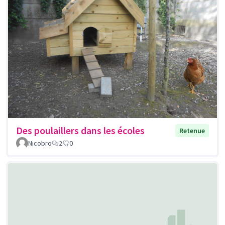
Des poulaillers dans les écoles
Retenue
Nicobro
2
0