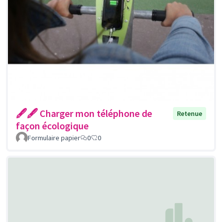
🖋🖋 Charger mon téléphone de
Retenue
façon écologique
Formulaire papier
0
0