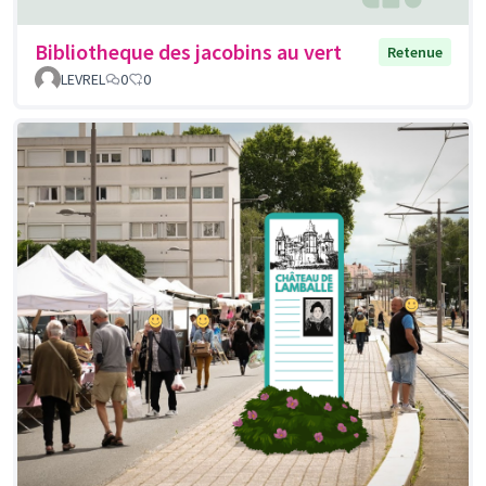
Bibliotheque des jacobins au vert
Retenue
LEVREL
0
0