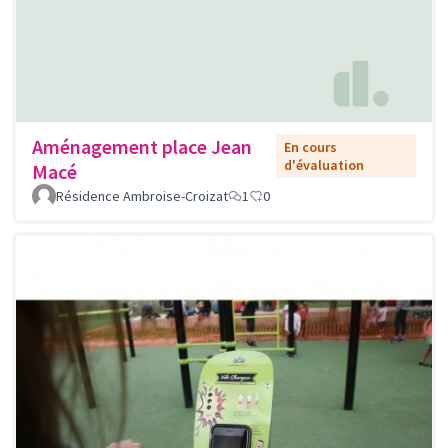
Aménagement place Jean
En cours
d'évaluation
Macé
Résidence Ambroise-Croizat
1
0