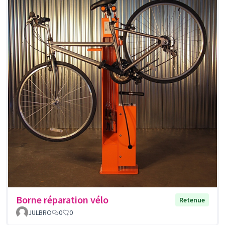
Borne réparation vélo
Retenue
JULBRO
0
0