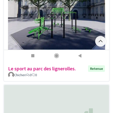
Le sport au parc des lignerolles.
Retenue
Chicheri
0
0