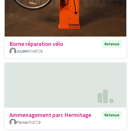
Borne réparation vélo
Retenue
JULBRO
0
0
Ammenagement parc Hermitage
Retenue
Florian
2
0