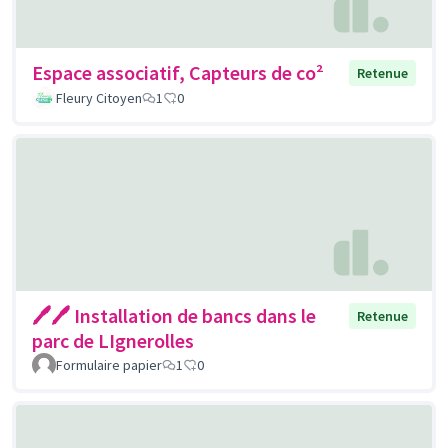
Espace associatif, Capteurs de co²
Retenue
Fleury Citoyen
1
0
🖊🖊 Installation de bancs dans le
Retenue
parc de LIgnerolles
Formulaire papier
1
0