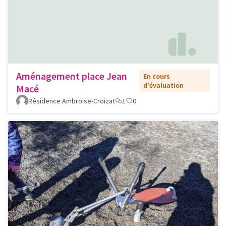
Aménagement place Jean
En cours
d'évaluation
Macé
Résidence Ambroise-Croizat
1
0