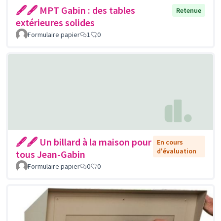
🖋🖋 MPT Gabin : des tables
Retenue
extérieures solides
Formulaire papier
1
0
🖋🖋 Un billard à la maison pour
En cours
d'évaluation
tous Jean-Gabin
Formulaire papier
0
0