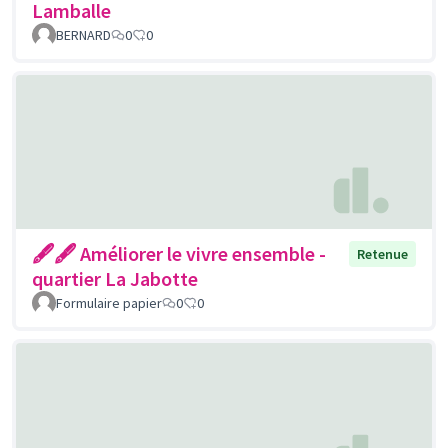
Lamballe
BERNARD
0
0
🖋🖋 Améliorer le vivre ensemble -
Retenue
quartier La Jabotte
Formulaire papier
0
0