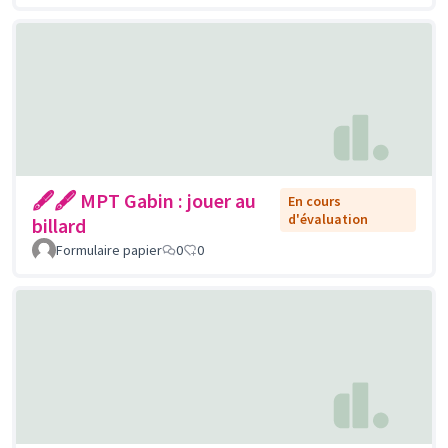
🖋🖋 MPT Gabin : jouer au
En cours
d'évaluation
billard
Formulaire papier
0
0