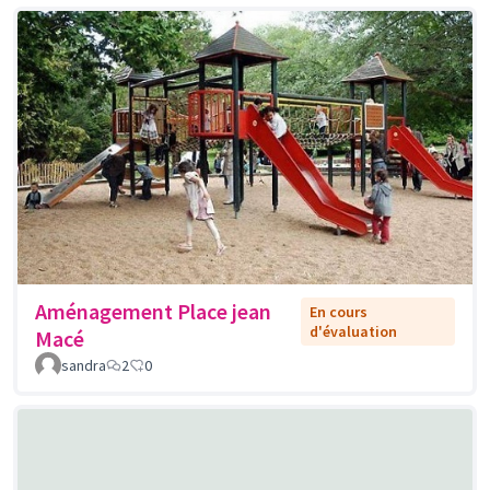
Aménagement Place jean
En cours
d'évaluation
Macé
sandra
2
0