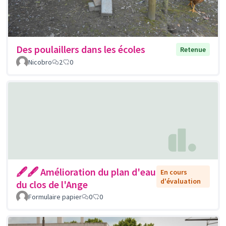
Des poulaillers dans les écoles
Retenue
Nicobro
2
0
🖋🖋 Amélioration du plan d'eau
En cours
d'évaluation
du clos de l'Ange
Formulaire papier
0
0