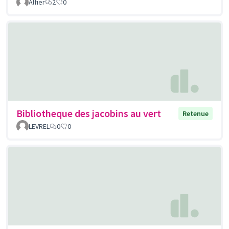
Alfier
2
0
Bibliotheque des jacobins au vert
Retenue
LEVREL
0
0