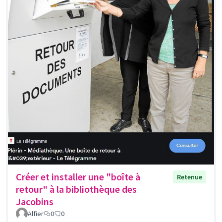
Créer et installer une "boîte à
Retenue
retour" à la bibliothèque des
Jacobins
Alfier
0
0