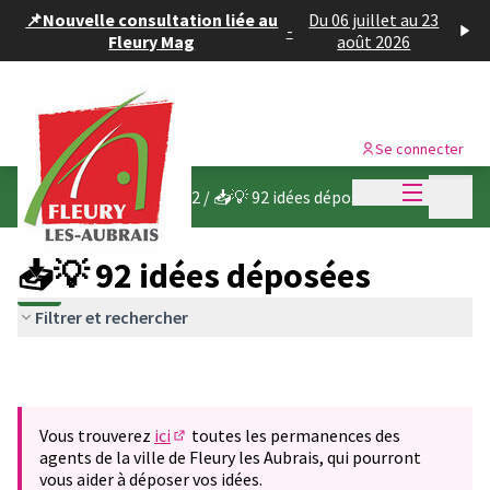
Panneau de gestion des cookies
📌Nouvelle consultation liée au
Du 06 juillet au 23
-
Fleury Mag
août 2026
Se connecter
Menu princi
Menu p
Budget participatif 2022
/
📥💡 92 idées déposées
📥💡 92 idées déposées
Filtrer et rechercher
Vous trouverez
ici
toutes les permanences des
(S'ouvre dans un nouvel onglet)
agents de la ville de Fleury les Aubrais, qui pourront
vous aider à déposer vos idées.