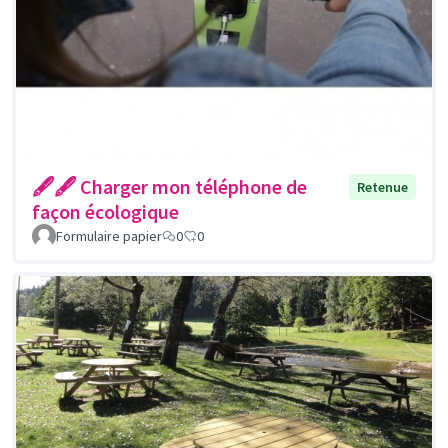
🖋🖋 Charger mon téléphone de
Retenue
façon écologique
Formulaire papier
0
0