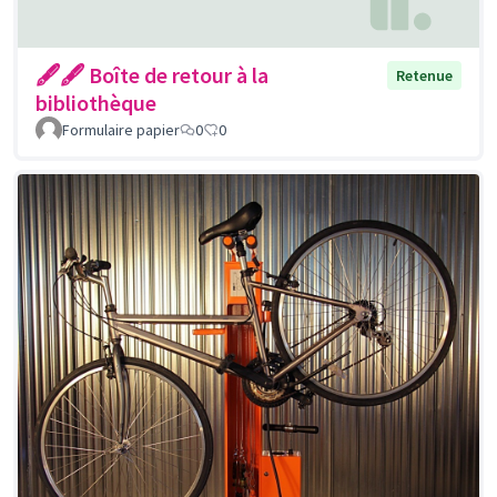
🖋🖋 Boîte de retour à la
Retenue
bibliothèque
Formulaire papier
0
0