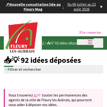
Panneau de gestion des cookies
📌Nouvelle consultation liée au
Du 06 juillet au 23
-
Fleury Mag
août 2026
Se connecter
Menu princi
Menu p
Budget participatif 2022
/
📥💡 92 idées déposées
📥💡 92 idées déposées
Filtrer et rechercher
Vous trouverez
ici
toutes les permanences des
(S'ouvre dans un nouvel onglet)
agents de la ville de Fleury les Aubrais, qui pourront
vous aider à déposer vos idées.