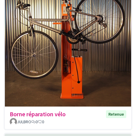
Borne réparation vélo
Retenue
JULBRO
0
0