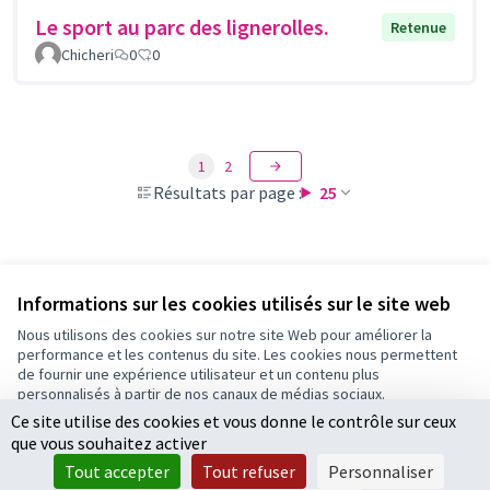
Le sport au parc des lignerolles.
Retenue
Chicheri
0
0
1
2
Résultats par page :
25
Voir toutes les propositions retirées
Informations sur les cookies utilisés sur le site web
Nous utilisons des cookies sur notre site Web pour améliorer la
performance et les contenus du site. Les cookies nous permettent
Conditions d'utilisation
de fournir une expérience utilisateur et un contenu plus
Paramètres des cookies
personnalisés à partir de nos canaux de médias sociaux.
Ce site utilise des cookies et vous donne le contrôle sur ceux
Tout accepter
que vous souhaitez activer
Accepter seulement les cookies essentiels
Licence Cre
(Lien extern
Tout accepter
Tout refuser
Personnaliser
(Lien externe)
Site réalisé par
Open Source Politics
grâce au
logiciel libre