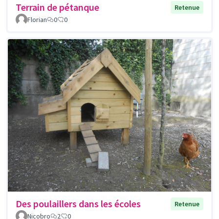
Terrain de pétanque
Retenue
Florian
0
0
Des poulaillers dans les écoles
Retenue
Nicobro
2
0