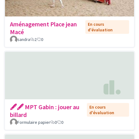
Aménagement Place jean
En cours
d'évaluation
Macé
sandra
2
0
🖋🖋 MPT Gabin : jouer au
En cours
d'évaluation
billard
Formulaire papier
0
0