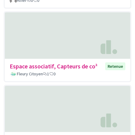
Alfier
0
0
Espace associatif, Capteurs de co²
Retenue
Fleury Citoyen
1
0