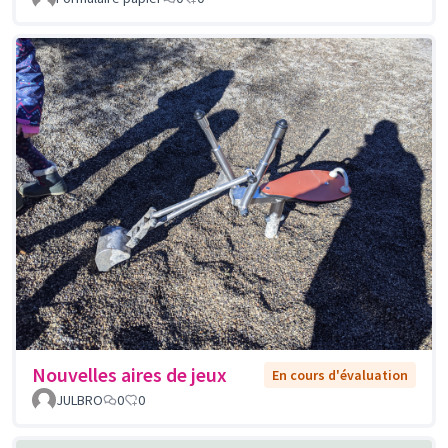
Nouvelles aires de jeux
En cours d'évaluation
JULBRO
0
0