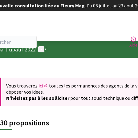
velle consultation liée au Fleury Mag
-
Du 06 juillet au 23 août 
Aide
Menu utilisateur
articipatif 2022
/
Vous trouverez
ici
toutes les permanences des agents de la vil
(S'ouvre dans un nouvel onglet)
déposer vos idées.
N'hésitez pas à les solliciter
pour tout souci technique ou diff
30 propositions