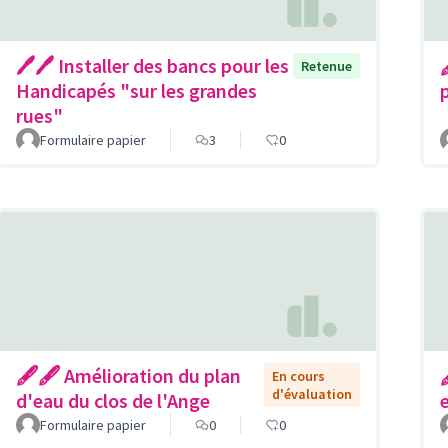
🖊🖊 Installer des bancs pour les
Retenue
Handicapés "sur les grandes
rues"
Formulaire papier
3
0
🖋🖋 Amélioration du plan
En cours
d'évaluation
d'eau du clos de l'Ange
Formulaire papier
0
0