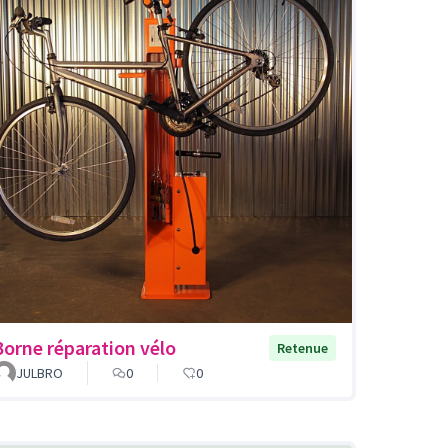
Borne réparation vélo
Retenue
JULBRO
0
0