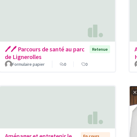
🖊🖊 Parcours de santé au parc
Retenue
de Lignerolles
Formulaire papier
0
0
Aménager et entretenir le
En cours