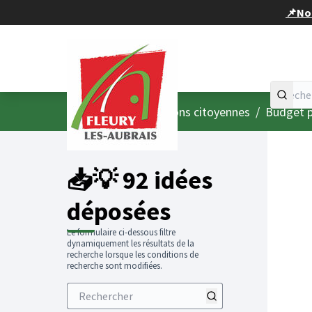
Panneau de gestion des cookies
📌Nou
Accueil
Menu principal
/
Consultations citoyennes
/
Budget p
📥💡 92 idées
déposées
Le formulaire ci-dessous filtre
dynamiquement les résultats de la
recherche lorsque les conditions de
recherche sont modifiées.