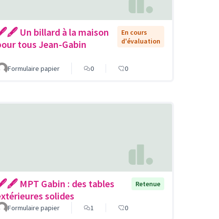
🖋🖋 Un billard à la maison
En cours
d'évaluation
pour tous Jean-Gabin
Formulaire papier
0
0
🖋🖋 MPT Gabin : des tables
Retenue
extérieures solides
Formulaire papier
1
0