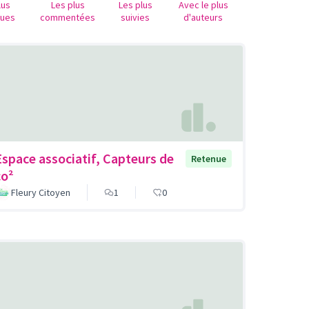
lus
Les plus
Les plus
Avec le plus
nues
commentées
suivies
d'auteurs
Espace associatif, Capteurs de
Retenue
co²
Fleury Citoyen
1
0