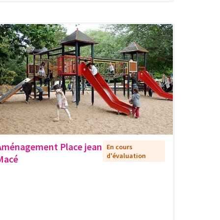
Aménagement Place jean
En cours
d'évaluation
Macé