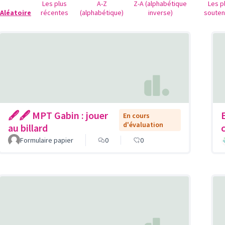
Les plus
A-Z
Z-A (alphabétique
Les p
Aléatoire
récentes
(alphabétique)
inverse)
soute
🖋🖋 MPT Gabin : jouer
En cours
d'évaluation
au billard
Formulaire papier
0
0