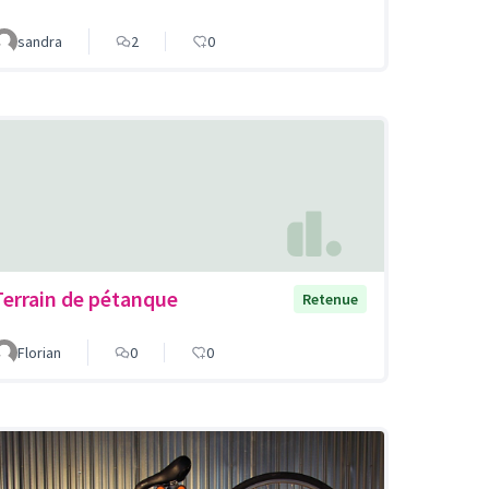
sandra
2
0
Terrain de pétanque
Retenue
Florian
0
0