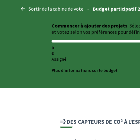
Panneau de gestion des cookies
Sortir de la cabine de vote
-
Budget participatif 
Commencer à ajouter des projets
. Sél
et votez selon vos préférences pour défini
0
€
Assigné
Plus d'informations sur le budget
💨 DES CAPTEURS DE CO² À L'ES