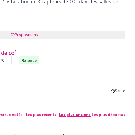
l’installation de 3 capteurs de CO² dans les salles de
Propositions
 de co²
0
Retenue
Santé
Filtrer les 
 mieux notés
Les plus récents
Les plus anciens
Les plus débattus