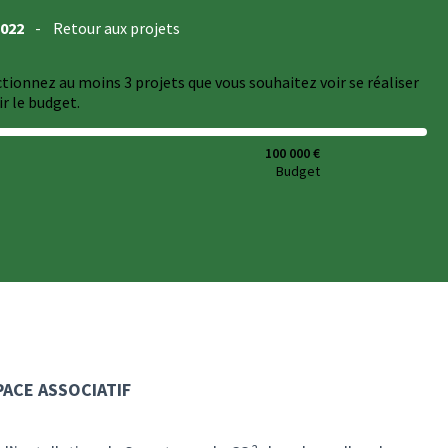
2022
-
Retour aux projets
ectionnez au moins 3 projets que vous souhaitez voir se réaliser
r le budget.
100 000 €
Budget
PACE ASSOCIATIF